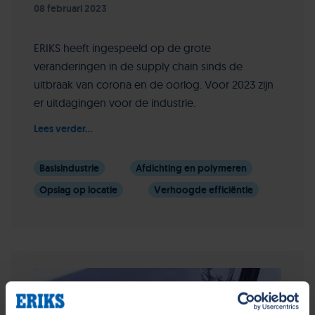
08 februari 2023
ERIKS heeft ingespeeld op de grote
veranderingen in de supply chain sinds de
uitbraak van corona en de oorlog. Voor 2023 zijn
er uitdagingen voor de industrie.
Lees verder...
Basisindustrie
Afdichting en polymeren
Opslag op locatie
Verhoogde efficiëntie