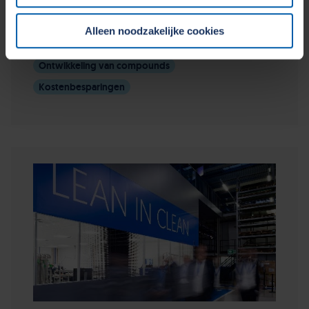
onze
Cookieverklaring
&
Privacyverklaring
. U kunt te
allen tijde uw toestemming wijzigen of intrekken in het
Halfgeleiders en HiTech
Alleen noodzakelijke cookies
Cookiebeleid op onze website.
Afdichting en polymeren
Ontwikkeling van compounds
Kostenbesparingen