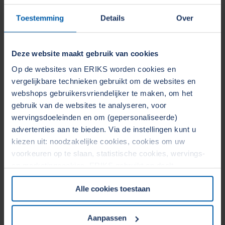
Toestemming
Details
Over
Deze website maakt gebruik van cookies
Op de websites van ERIKS worden cookies en
vergelijkbare technieken gebruikt om de websites en
webshops gebruikersvriendelijker te maken, om het
High tech industrie stuwt ERIKS naar
gebruik van de websites te analyseren, voor
ongekend niveau
wervingsdoeleinden en om (gepersonaliseerde)
29 april 2022
Martin van Zaalen – Link Magazine
advertenties aan te bieden. Via de instellingen kunt u
kiezen uit: noodzakelijke cookies, cookies om uw
voorkeuren op te slaan, statistische cookies, wervings-
De Semicon industrie is een zeer innovatieve
en marketingcookies. ERIKS gebruikt en deelt
markt. Nederland speelt een essientiële rol in de
persoonsgegevens met Derden. Door op de OK-knop te
supply chain van chips, ERIKS.levert hoowaardige
Alle cookies toestaan
klikken, gaat u akkoord met het gebruik van alle cookies
componenten.
en geeft u toestemming voor de bijbehorende verwerking
Lees verder...
van uw persoonsgegevens. Zie voor meer informatie
Aanpassen