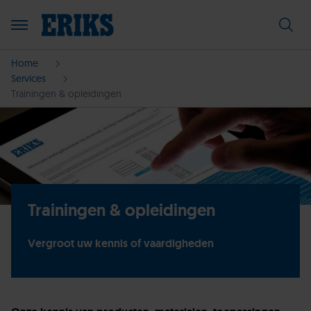
Home
Services
Trainingen & opleidingen
Trainingen & opleidingen
Vergroot uw kennis of vaardigheden