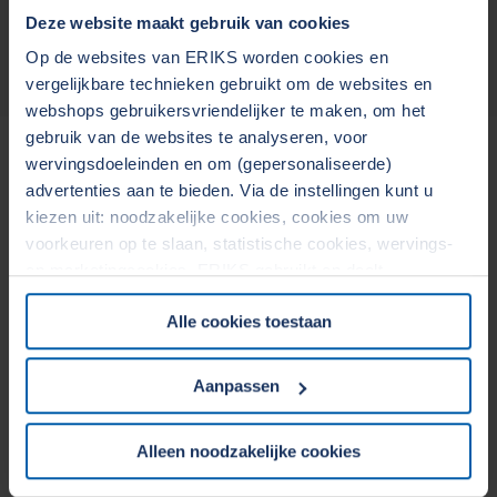
Basiscursus afsluiters
Deze website maakt gebruik van cookies
Verwerkingscursus kunststof leidingsystemen
Op de websites van ERIKS worden cookies en
vergelijkbare technieken gebruikt om de websites en
webshops gebruikersvriendelijker te maken, om het
gebruik van de websites te analyseren, voor
Wij helpen u graag verder
wervingsdoeleinden en om (gepersonaliseerde)
Heeft u vragen?
advertenties aan te bieden. Via de instellingen kunt u
kiezen uit: noodzakelijke cookies, cookies om uw
Bel ons algemene nummer:
voorkeuren op te slaan, statistische cookies, wervings-
T +31 88 855 85 58
en marketingcookies. ERIKS gebruikt en deelt
Direct naar verkoopafdeling
persoonsgegevens met Derden. Door op de OK-knop te
Alle cookies toestaan
klikken, gaat u akkoord met het gebruik van alle cookies
en geeft u toestemming voor de bijbehorende verwerking
Webshop
van uw persoonsgegevens. Zie voor meer informatie
Aanpassen
Direct een product bestellen? Dat kan eenvoudig in onze
onze
Cookieverklaring
&
Privacyverklaring
. U kunt te
allen tijde uw toestemming wijzigen of intrekken in het
webshop.
Alleen noodzakelijke cookies
Cookiebeleid op onze website.
Online bestellen