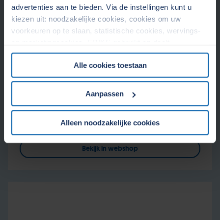
advertenties aan te bieden. Via de instellingen kunt u
kiezen uit: noodzakelijke cookies, cookies om uw
voorkeuren op te slaan, statistische cookies, wervings-
en marketingcookies. ERIKS gebruikt en deelt
Lasbare riemen
persoonsgegevens met Derden. Door op de OK-knop te
Alle cookies toestaan
klikken, gaat u akkoord met het gebruik van alle cookies
Lasbare riemen worden in tal van industrieen ingezet,
en geeft u toestemming voor de bijbehorende verwerking
van Food en Farma tot de (Petro)chemie. Verkrijgbaar in
van uw persoonsgegevens. Zie voor meer informatie
Aanpassen
diverse hardheden, met diverse oppervlaktestructuren.
onze
Cookieverklaring
&
Privacyverklaring
. U kunt te
Lees meer
allen tijde uw toestemming wijzigen of intrekken in het
Alleen noodzakelijke cookies
Cookiebeleid op onze website.
Bekijk in webshop