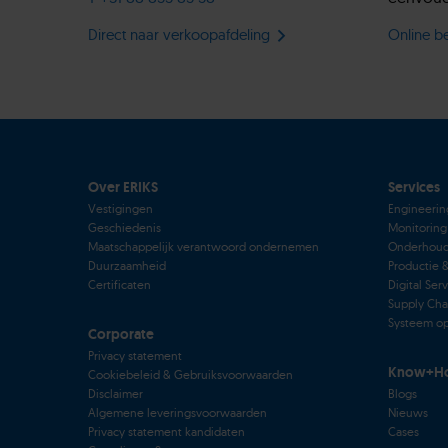
Direct naar verkoopafdeling
Online be
Over ERIKS
Services
Vestigingen
Engineerin
Geschiedenis
Monitoring
Maatschappelijk verantwoord ondernemen
Onderhou
Duurzaamheid
Productie 
Certificaten
Digital Ser
Supply Cha
Systeem op
Corporate
Privacy statement
Know+H
Cookiebeleid & Gebruiksvoorwaarden
Disclaimer
Blogs
Algemene leveringsvoorwaarden
Nieuws
Privacy statement kandidaten
Cases