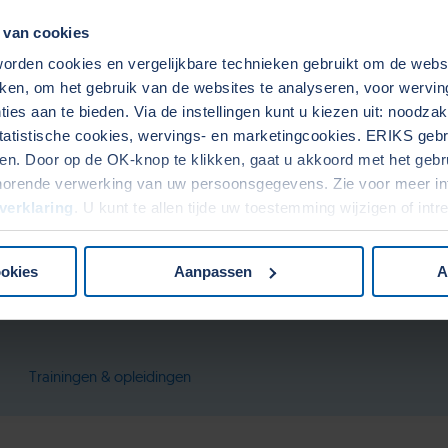
 van cookies
rden cookies en vergelijkbare technieken gebruikt om de web
aken, om het gebruik van de websites te analyseren, voor wervi
Digital Services
Supp
ies aan te bieden. Via de instellingen kunt u kiezen uit: noodza
tatistische cookies, wervings- en marketingcookies. ERIKS gebru
. Door op de OK-knop te klikken, gaat u akkoord met het gebrui
horende verwerking van uw persoonsgegevens. Zie voor meer in
verklaring
. U kunt te allen tijde uw toestemming wijzigen of int
ookies
Aanpassen
A
Trainingen & opleidingen