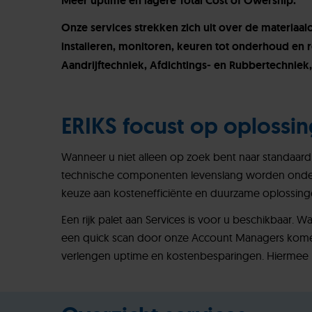
Meer uptime en lagere Total Cost of Owership.
Onze services strekken zich uit over de materiaal
installeren, monitoren, keuren tot onderhoud en re
Aandrijftechniek, Afdichtings- en Rubbertechniek,
ERIKS focust op oplossin
Wanneer u niet alleen op zoek bent naar standaar
technische componenten levenslang worden onders
keuze aan kostenefficiënte en duurzame oplossinge
Een rijk palet aan Services is voor u beschikbaar. W
een quick scan door onze Account Managers komen
verlengen uptime en kostenbesparingen. Hiermee m