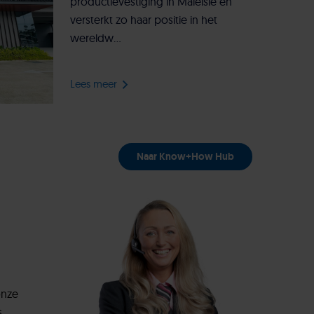
productievestiging in Maleisië en
versterkt zo haar positie in het
wereldw...
Lees meer
Naar Know+How Hub
onze
.