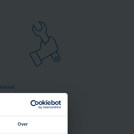
erhoud
Over