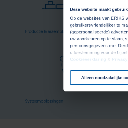
Deze website maakt gebruik
Op de websites van ERIKS wo
gebruikersvriendelijker te m
Productie & assemblage
(gepersonaliseerde) advertent
uw voorkeuren op te slaan, s
persoonsgegevens met Derden
u toestemming voor de bijbe
Cookieverklaring
&
Privacy
onze website.
Alleen noodzakelijke c
Systeemoplossingen