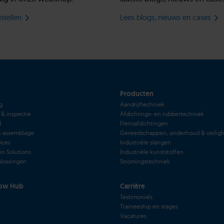
stellen
Lees blogs, nieuws en cases
Producten
g
Aandrijftechniek
 & inspectie
Afdichtings- en rubbertechniek
d
Flensafdichtingen
& assemblage
Gereedschappen, onderhoud & veilig
vices
Industriële slangen
in Solutions
Industriële kunststoffen
lossingen
Stromingstechniek
ow Hub
Carrière
Testimonials
Traineeship en stages
Vacatures