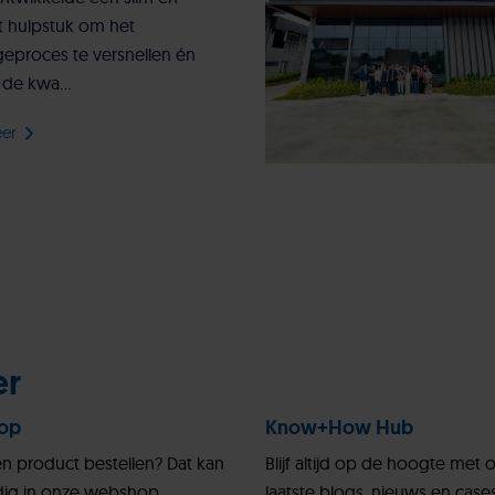
t hulpstuk om het
eproces te versnellen én
 de kwa...
eer
er
op
Know+How Hub
en product bestellen? Dat kan
Blijf altijd op de hoogte met 
ig in onze webshop.
laatste blogs, nieuws en cases