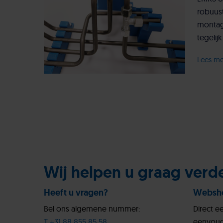
robuus
montag
tegelijk
Lees m
Wij helpen u graag verd
Heeft u vragen?
Websh
Bel ons algemene nummer:
Direct e
T +31 88 855 85 58
eenvoud