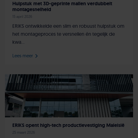
Hulpstuk met 3D-geprinte mallen verdubbelt
montagesnelheid
15 april 2026
ERIKS ontwikkelde een slim en robuust hulpstuk om
het montageproces te versnellen én tegelijk de
kwa...
Lees meer
ERIKS opent high-tech productievestiging Maleisië
25 maart 2026