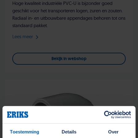
Hoge kwaliteit industriële PVC-U is bijzonder goed
geschikt voor het transporteren logen, zuren en zouten.
Radiaal in- en uitbouwbare appendages behoren tot ons
standaard pakket.
Lees meer
Bekijk in webshop
Toestemming
Details
Over