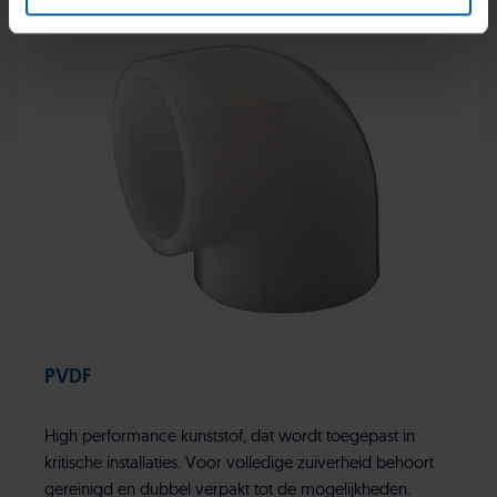
PVDF
High performance kunststof, dat wordt toegepast in
kritische installaties. Voor volledige zuiverheid behoort
gereinigd en dubbel verpakt tot de mogelijkheden.