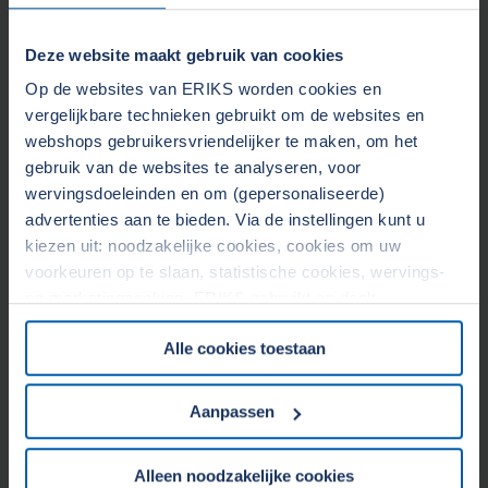
Deze website maakt gebruik van cookies
Op de websites van ERIKS worden cookies en
vergelijkbare technieken gebruikt om de websites en
webshops gebruikersvriendelijker te maken, om het
gebruik van de websites te analyseren, voor
PVC-C
wervingsdoeleinden en om (gepersonaliseerde)
advertenties aan te bieden. Via de instellingen kunt u
Nagechloreerd PVC materiaal heeft een vergelijkbare
kiezen uit: noodzakelijke cookies, cookies om uw
chemische resistentie als PVC-U, maar is inzetbaar bij
voorkeuren op te slaan, statistische cookies, wervings-
hogere temperaturen.
en marketingcookies. ERIKS gebruikt en deelt
Lees meer
persoonsgegevens met Derden. Door op de OK-knop te
Alle cookies toestaan
klikken, gaat u akkoord met het gebruik van alle cookies
en geeft u toestemming voor de bijbehorende verwerking
Bekijk in webshop
van uw persoonsgegevens. Zie voor meer informatie
Aanpassen
onze
Cookieverklaring
&
Privacyverklaring
. U kunt te
allen tijde uw toestemming wijzigen of intrekken in het
Alleen noodzakelijke cookies
Cookiebeleid op onze website.