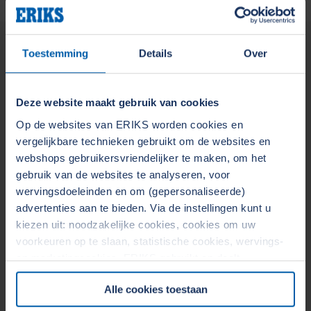
Productoverzicht
Toestemming
Details
Over
Deze website maakt gebruik van cookies
Op de websites van ERIKS worden cookies en
vergelijkbare technieken gebruikt om de websites en
webshops gebruikersvriendelijker te maken, om het
gebruik van de websites te analyseren, voor
wervingsdoeleinden en om (gepersonaliseerde)
Aandrijftechniek
advertenties aan te bieden. Via de instellingen kunt u
Naar pagina
kiezen uit: noodzakelijke cookies, cookies om uw
voorkeuren op te slaan, statistische cookies, wervings-
en marketingcookies. ERIKS gebruikt en deelt
persoonsgegevens met Derden. Door op de OK-knop te
Alle cookies toestaan
klikken, gaat u akkoord met het gebruik van alle cookies
en geeft u toestemming voor de bijbehorende verwerking