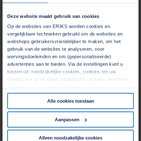
Deze website maakt gebruik van cookies
Op de websites van ERIKS worden cookies en
Aandrijftechniek
vergelijkbare technieken gebruikt om de websites en
webshops gebruikersvriendelijker te maken, om het
Naar pagina
gebruik van de websites te analyseren, voor
wervingsdoeleinden en om (gepersonaliseerde)
advertenties aan te bieden. Via de instellingen kunt u
kiezen uit: noodzakelijke cookies, cookies om uw
voorkeuren op te slaan, statistische cookies, wervings-
en marketingcookies. ERIKS gebruikt en deelt
persoonsgegevens met Derden. Door op de OK-knop te
Alle cookies toestaan
klikken, gaat u akkoord met het gebruik van alle cookies
en geeft u toestemming voor de bijbehorende verwerking
Afdichtings- & rubbertechniek
van uw persoonsgegevens. Zie voor meer informatie
Aanpassen
Naar pagina
onze
Cookieverklaring
&
Privacyverklaring
. U kunt te
allen tijde uw toestemming wijzigen of intrekken in het
Alleen noodzakelijke cookies
Cookiebeleid op onze website.