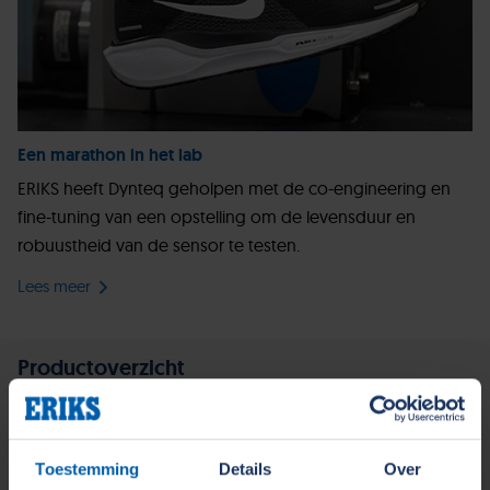
Een marathon in het lab
ERIKS heeft Dynteq geholpen met de co-engineering en
fine-tuning van een opstelling om de levensduur en
robuustheid van de sensor te testen.
Lees meer
Productoverzicht
Toestemming
Details
Over