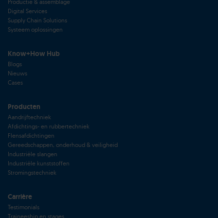
Productie & assemblage
Digital Services
Supply Chain Solutions
Systeem oplossingen
Know+How Hub
Blogs
Nieuws
Cases
Producten
Aandrijftechniek
Afdichtings- en rubbertechniek
Flensafdichtingen
Gereedschappen, onderhoud & veiligheid
Industriële slangen
Industriële kunststoffen
Stromingstechniek
Carrière
Testimonials
Traineeship en stages