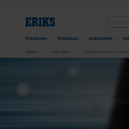
Producten
Webshop
Industrieën
Se
Home
over-eriks
disclaimer-privacy-cooki