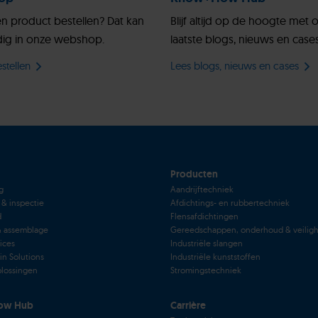
en product bestellen? Dat kan
Blijf altijd op de hoogte met 
ig in onze webshop.
laatste blogs, nieuws en cases
stellen
Lees blogs, nieuws en cases
Producten
g
Aandrijftechniek
 & inspectie
Afdichtings- en rubbertechniek
d
Flensafdichtingen
& assemblage
Gereedschappen, onderhoud & veilig
vices
Industriële slangen
in Solutions
Industriële kunststoffen
lossingen
Stromingstechniek
ow Hub
Carrière