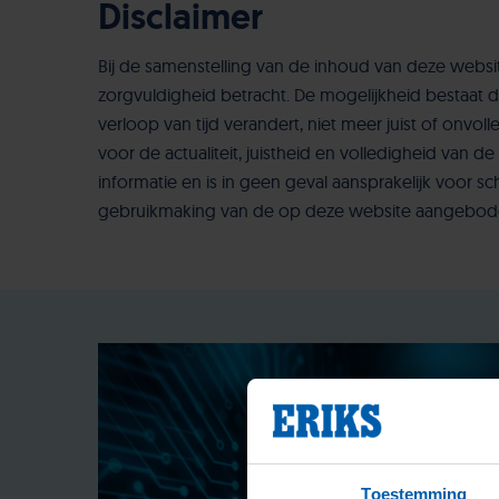
Disclaimer
Bij de samenstelling van de inhoud van deze websit
zorgvuldigheid betracht. De mogelijkheid bestaat d
verloop van tijd verandert, niet meer juist of onvolled
voor de actualiteit, juistheid en volledigheid van 
informatie en is in geen geval aansprakelijk voor 
gebruikmaking van de op deze website aangebode
Toestemming