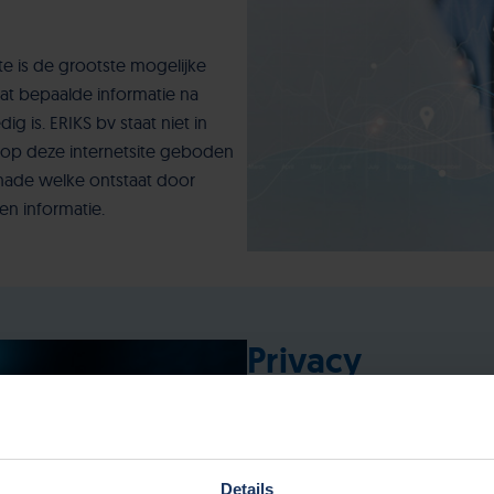
e is de grootste mogelijke
at bepaalde informatie na
ig is. ERIKS bv staat niet in
de op deze internetsite geboden
schade welke ontstaat door
n informatie.
Privacy
Uw privacy is voor ons belangrij
waarborgen. De uitgebreide ERI
Global Privacyverklaring-pagina
Details