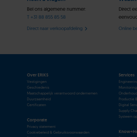
Bel ons algemene nummer:
Direct e
T +31 88 855 85 58
eenvoud
Direct naar verkoopafdeling
Online be
Over ERIKS
Services
Vestigingen
Engineerin
Geschiedenis
Monitoring
Maatschappelijk verantwoord ondernemen
Onderhou
Duurzaamheid
Productie 
Certificaten
Digital Ser
Supply Cha
Systeem op
Corporate
Privacy statement
Know+H
Cookiebeleid & Gebruiksvoorwaarden