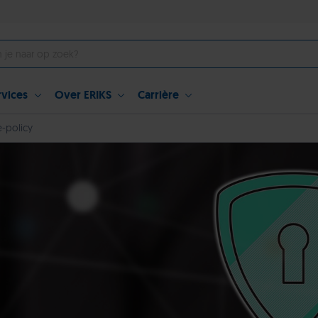
rvices
Over ERIKS
Carrière
e-policy