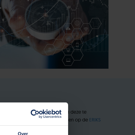
k. Wij zullen er alles aan doen om deze te
KS Privacy Statement kunt u vinden op de
ERIKS
Over