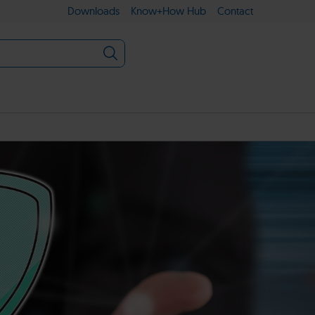
Downloads
Know+How Hub
Contact