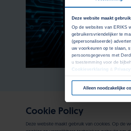
Deze website maakt gebruik
Op de websites van ERIKS wo
gebruikersvriendelijker te m
(gepersonaliseerde) advertent
uw voorkeuren op te slaan, s
persoonsgegevens met Derden
u toestemming voor de bijbe
Cookieverklaring
&
Privacy
onze website.
Alleen noodzakelijke c
Cookie Policy
Deze website maakt gebruik van cookies. Op de w