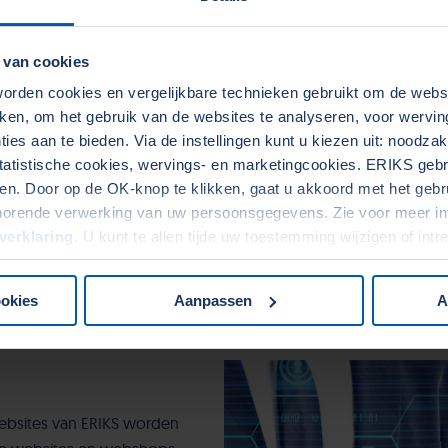
 van cookies
rden cookies en vergelijkbare technieken gebruikt om de web
aken, om het gebruik van de websites te analyseren, voor wervi
ies aan te bieden. Via de instellingen kunt u kiezen uit: noodza
tatistische cookies, wervings- en marketingcookies. ERIKS gebru
. Door op de OK-knop te klikken, gaat u akkoord met het gebrui
horende verwerking van uw persoonsgegevens. Zie voor meer in
verklaring
. U kunt te allen tijde uw toestemming wijzigen of int
ookies
Aanpassen
A
ebsites van ERIKS worden