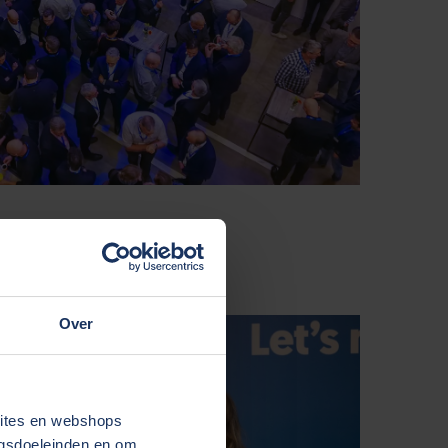
Over
sites en webshops
ngsdoeleinden en om