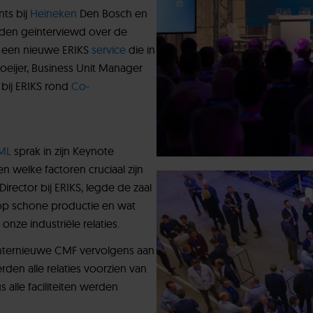
ts bij
Heineken
Den Bosch en
rden geïnterviewd over de
- een nieuwe ERIKS
service
die in
oeijer, Business Unit Manager
 bij ERIKS rond
Co-
ML
sprak in zijn Keynote
n welke factoren cruciaal zijn
rector bij ERIKS, legde de zaal
k op schone productie en wat
onze industriële relaties.
internieuwe CMF vervolgens aan
den alle relaties voorzien van
alle faciliteiten werden