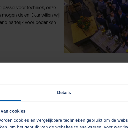
e passie voor techniek, onze
 mogen delen. Daar willen wij
land hartelijk voor bedanken.
Details
 van cookies
rden cookies en vergelijkbare technieken gebruikt om de web
aken, om het gebruik van de websites te analyseren, voor wervi