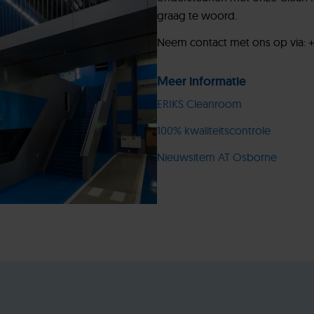
graag te woord.
Neem contact met ons op via: +
Meer informatie
ERIKS Cleanroom
100% kwaliteitscontrole
Nieuwsitem AT Osborne