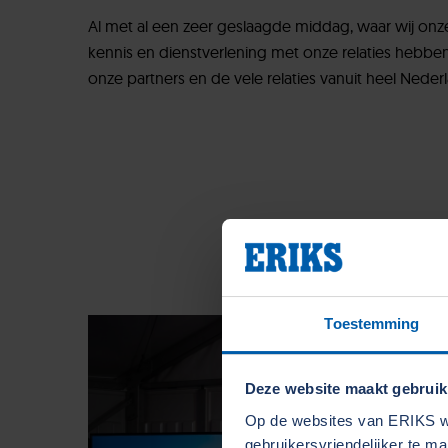
Al met al een zeer geslaagde middag, waar wij onz
kennis en dienstverlening met onze relaties hebben
onze partners en de vele relaties vanuit heel Neder
Toestemming
Deze website maakt gebruik
Op de websites van ERIKS wo
gebruikersvriendelijker te m