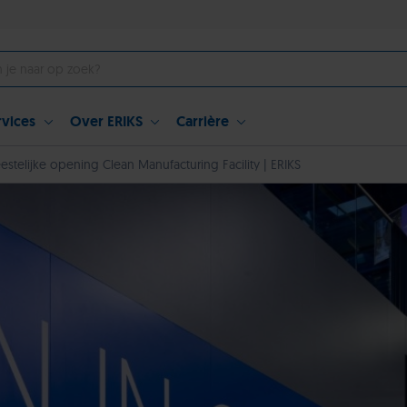
rvices
Over ERIKS
Carrière
estelijke opening Clean Manufacturing Facility | ERIKS