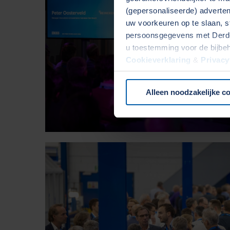
(gepersonaliseerde) advertent
uw voorkeuren op te slaan, s
persoonsgegevens met Derden
u toestemming voor de bijbe
Cookieverklaring
&
Privacy
onze website.
Alleen noodzakelijke c