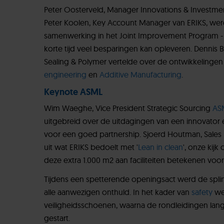
Peter Oosterveld, Manager Innovations & Investmen
Peter Koolen, Key Account Manager van ERIKS, we
samenwerking in het Joint Improvement Program 
korte tijd veel besparingen kan opleveren. Dennis B
Sealing & Polymer vertelde over de ontwikkelingen
engineering
en
Additive Manufacturing
.
Keynote ASML
Wim Waeghe, Vice President Strategic Sourcing
AS
uitgebreid over de uitdagingen van een innovator e
voor een goed partnership. Sjoerd Houtman, Sales Di
uit wat ERIKS bedoelt met '
Lean in clean
', onze kij
deze extra 1.000 m2 aan faciliteiten betekenen voor 
Tijdens een spetterende openingsact werd de spl
alle aanwezigen onthuld. In het kader van
safety
wer
veiligheidsschoenen, waarna de rondleidingen langs 
gestart.