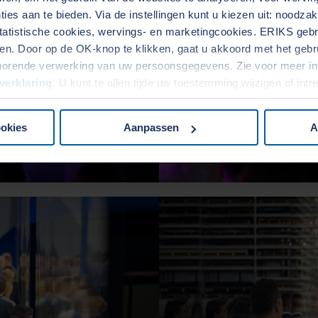
ies aan te bieden. Via de instellingen kunt u kiezen uit: noodza
tatistische cookies, wervings- en marketingcookies. ERIKS gebru
. Door op de OK-knop te klikken, gaat u akkoord met het gebrui
horende verwerking van uw persoonsgegevens. Zie voor meer in
verklaring
. U kunt te allen tijde uw toestemming wijzigen of int
ookies
Aanpassen
A