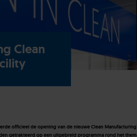
ing Clean
ility
rde officieel de opening van de nieuwe Clean Manufacturing F
erden getrakteerd op een uitgebreid programma rond het the