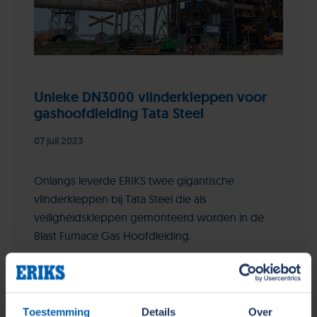
Unieke DN3000 vlinderkleppen voor
gashoofdleiding Tata Steel
07 juli 2023
Onlangs leverde ERIKS twee gigantische
vlinderkleppen bij Tata Steel die als
veiligheidskleppen gemonteerd worden in de
Blast Furnace Gas Hoofdleiding.
Lees verder...
Basisindustrie
Snelheidsregeling
Toestemming
Details
Over