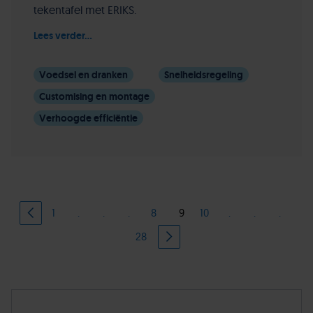
tekentafel met ERIKS.
Lees verder...
Voedsel en dranken
Snelheidsregeling
Customising en montage
Verhoogde efficiëntie
1
.
.
.
8
9
10
.
.
.
28