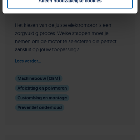
Alleen noodzakelijke cookies
Cookiebeleid op onze website.
26 juni 2023
Het kiezen van de juiste elektromotor is een
zorgvuldig proces. Welke stappen moet je
nemen om de motor te selecteren die perfect
aansluit op jouw toepassing?
Lees verder...
Machinebouw (OEM)
Afdichting en polymeren
Customising en montage
Preventief onderhoud