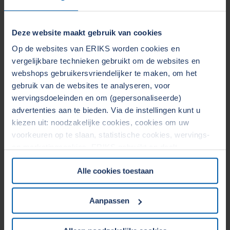
Customising en montage
Verhoogde efficiëntie
Deze website maakt gebruik van cookies
Op de websites van ERIKS worden cookies en
vergelijkbare technieken gebruikt om de websites en
webshops gebruikersvriendelijker te maken, om het
gebruik van de websites te analyseren, voor
wervingsdoeleinden en om (gepersonaliseerde)
advertenties aan te bieden. Via de instellingen kunt u
kiezen uit: noodzakelijke cookies, cookies om uw
voorkeuren op te slaan, statistische cookies, wervings-
en marketingcookies. ERIKS gebruikt en deelt
persoonsgegevens met Derden. Door op de OK-knop te
Alle cookies toestaan
klikken, gaat u akkoord met het gebruik van alle cookies
en geeft u toestemming voor de bijbehorende verwerking
van uw persoonsgegevens. Zie voor meer informatie
Aanpassen
Selecteer de juiste elektromotor in 6
onze
Cookieverklaring
&
Privacyverklaring
. U kunt te
stappen
allen tijde uw toestemming wijzigen of intrekken in het