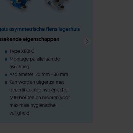
gats asymmetrische flens lagerhuis
4-gats flensl
tstekende eigenschappen
Uitstekende
Type XB3FC
Type 
Montage parallel aan de
Montag
asrichting
asricht
Asdiameter: 20 mm - 30 mm
Asdiam
Kan worden uitgerust met
Kan wo
gecertificeerde hygiënische
gecert
M10 bouten en moeren voor
M10 b
maximale hygiënische
maxima
veiligheid
veiligh