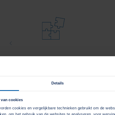
Plug & Play-Installatie
Verb
Details
Gecertificeerd en hygiënisch
 van cookies
rden cookies en vergelijkbare technieken gebruikt om de web
Profiteer van een perfecte hygiënische toepassing v
aken, om het gebruik van de websites te analyseren, voor wervi