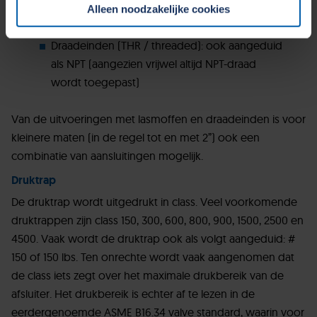
Lasmoffen (SW / socked weld)
Alleen noodzakelijke cookies
Cookiebeleid op onze website.
Laseinden (BW / buttweld)
Draadeinden (THR / threaded): ook aangeduid
als NPT (aangezien vrijwel altijd NPT-draad
wordt toegepast)
Van de uitvoeringen met lasmoffen en draadeinden is voor
kleinere maten (in de regel tot en met 2”) ook een
combinatie van aansluitingen mogelijk.
Druktrap
De druktrap wordt uitgedrukt in class. Veel voorkomende
druktrappen zijn class 150, 300, 600, 800, 900, 1500, 2500 en
4500. Vaak wordt de druktrap ook als volgt aangeduid: #
150 of 150 lbs. Ten onrechte wordt vaak aangenomen dat
de class iets zegt over het maximale drukbereik van de
afsluiter. Het drukbereik is echter af te lezen in de
eerdergenoemde ASME B16.34 valve standard, waarin voor