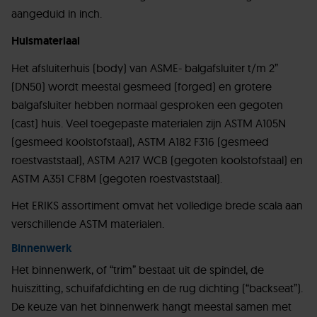
aangeduid in inch.
Huismateriaal
Het afsluiterhuis (body) van ASME- balgafsluiter t/m 2”
(DN50) wordt meestal gesmeed (forged) en grotere
balgafsluiter hebben normaal gesproken een gegoten
(cast) huis. Veel toegepaste materialen zijn ASTM A105N
(gesmeed koolstofstaal), ASTM A182 F316 (gesmeed
roestvaststaal), ASTM A217 WCB (gegoten koolstofstaal) en
ASTM A351 CF8M (gegoten roestvaststaal).
Het ERIKS assortiment omvat het volledige brede scala aan
verschillende ASTM materialen.
Binnenwerk
Het binnenwerk, of “trim” bestaat uit de spindel, de
huiszitting, schuifafdichting en de rug dichting (“backseat”).
De keuze van het binnenwerk hangt meestal samen met