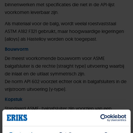
binnenwerken met specificaties die niet in de API-lijst
voorkomen leverbaar zijn.
Als materiaal voor de balg, wordt veelal roestvaststaal
ASTM A182 F321 gebruikt, maar hoogwaardige legeringen
(alloys) als Hastelloy worden ook toegepast.
Bouwvorm
De meest voorkomende bouwvorm voor ASME
balgafsluiter is de rechte (straight type) uitvoering waarbij
de inlaat en de uitlaat symmetrisch zijn.
De norm API 602 voorziet echter ook in balgafsluiters in de
vrijstroom uitvoering (y-type).
Kopstuk
Standaard ASME- balgafsluiter zijn voorzien van een
kopstuk of “bonnet” dat met bouten is vastgezet: bolted
bonnet. Ze kunnen ook worden uitgevoerd met een
verlengd kopstuk: extended bonnet, voor gebruik bij hoge