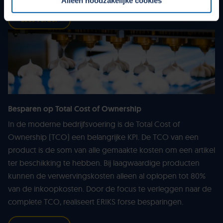
Alleen noodzakelijke cookies
Cookiebeleid op onze website.
Lees verder
Besparen op Total Cost of Ownership
In de moderne bedrijfsvoering is de Total Cost of
Ownership (TCO) een belangrijke KPI. De TCO van een
product is de som van alle gemaakte kosten om een artikel
ter beschikking te hebben. Bij laagwaardige producten
kunnen de verwervingskosten alleen al oplopen tot 80%
van de inkoopkosten. Door de focus te verleggen naar de
complete TCO, realiseert ERIKS forse besparingen.