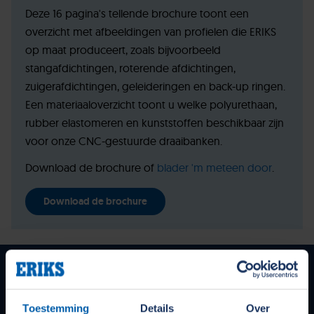
Deze 16 pagina's tellende brochure toont een
overzicht met afbeeldingen van profielen die ERIKS
op maat produceert, zoals bijvoorbeeld
stangafdichtingen, roterende afdichtingen,
zuigerafdichtingen, geleideringen en back-up ringen.
Een materiaaloverzicht toont u welke polyurethaan,
rubber elastomeren en kunststoffen beschikbaar zijn
voor onze CNC-gestuurde draaibanken.
Download de brochure of
blader 'm meteen door
.
Download de brochure
Onze services voor maatwerk
Het leveren van de juiste werktuigbouwkundige
componenten is maar één onderdeel van onze kracht. Het
Toestemming
Details
Over