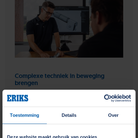
Complexe techniek in beweging
brengen
28 november 2024
Sander van Vliet
Ontdek hoe precisie-engineering betrouwbare,
Toestemming
Details
Over
efficiënte aandrijfsystemen creëert die zijn
afgestemd op unieke uitdagingen.
Deze website maakt gebruik van cookies