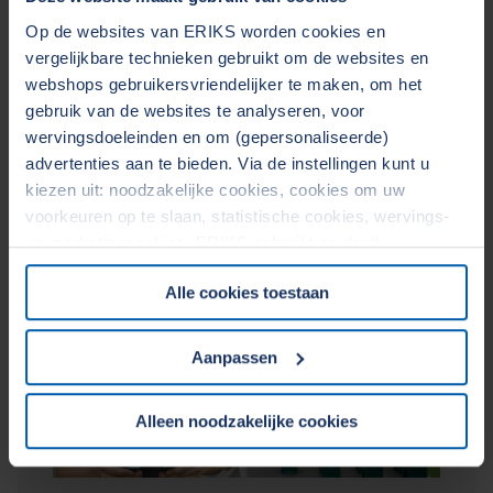
Lees verder...
Op de websites van ERIKS worden cookies en
vergelijkbare technieken gebruikt om de websites en
Engineering en contracting
webshops gebruikersvriendelijker te maken, om het
Industriële kunststoffen
Engineering
gebruik van de websites te analyseren, voor
Kostenbesparingen
wervingsdoeleinden en om (gepersonaliseerde)
advertenties aan te bieden. Via de instellingen kunt u
kiezen uit: noodzakelijke cookies, cookies om uw
voorkeuren op te slaan, statistische cookies, wervings-
en marketingcookies. ERIKS gebruikt en deelt
persoonsgegevens met Derden. Door op de OK-knop te
Alle cookies toestaan
klikken, gaat u akkoord met het gebruik van alle cookies
en geeft u toestemming voor de bijbehorende verwerking
van uw persoonsgegevens. Zie voor meer informatie
Aanpassen
onze
Cookieverklaring
&
Privacyverklaring
. U kunt te
allen tijde uw toestemming wijzigen of intrekken in het
Alleen noodzakelijke cookies
Cookiebeleid op onze website.