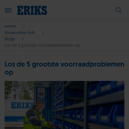
Home
Know+How Hub
Blogs
Los de 5 grootste voorraadproblemen op
Los de 5 grootste voorraadproblemen
op