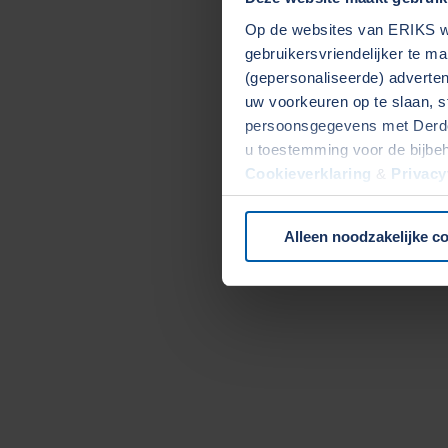
Op de websites van ERIKS wo
gebruikersvriendelijker te m
(gepersonaliseerde) advertent
uw voorkeuren op te slaan, s
persoonsgegevens met Derden
u toestemming voor de bijbe
Cookieverklaring
&
Privacy
onze website.
Alleen noodzakelijke c