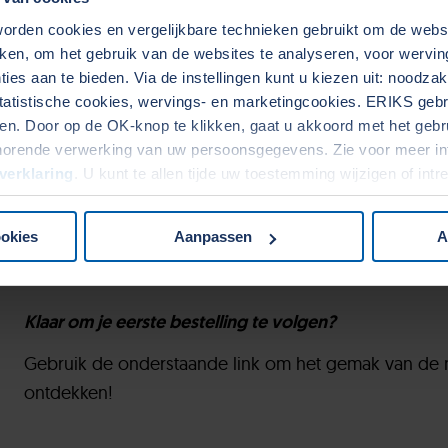
rden cookies en vergelijkbare technieken gebruikt om de web
Met onze verbeterde functionaliteit voor het volgen v
aken, om het gebruik van de websites te analyseren, voor wervi
precies zien welke items zich in een levering bevinde
ies aan te bieden. Via de instellingen kunt u kiezen uit: noodza
niet meer te zoeken welke tracking link bij welke leve
tatistische cookies, wervings- en marketingcookies. ERIKS gebru
duidelijke informatie over verwachte leveringsdata, t
. Door op de OK-knop te klikken, gaat u akkoord met het gebrui
horende verwerking van uw persoonsgegevens. Zie voor meer in
afzonderlijk item.
verklaring
. U kunt te allen tijde uw toestemming wijzigen of int
Meerdere zendingen?
Geen probleem
Zelfs als jouw bestelling is verdeeld over meerdere 
ookies
Aanpassen
A
artikelen in elke zending zitten en wanneer ze bij je
Klaar om je eerste bestelling te volgen?
Gebruik de onderstaande link om het gemak van de n
ontdekken!