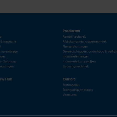
Producten
g
Aandrijftechniek
 & inspectie
Afdichtings- en rubbertechniek
d
Flensafdichtingen
& assemblage
Gereedschappen, onderhoud & veilig
vices
Industriële slangen
in Solutions
Industriële kunststoffen
lossingen
Stromingstechniek
ow Hub
Carrière
Testimonials
Traineeship en stages
Vacatures