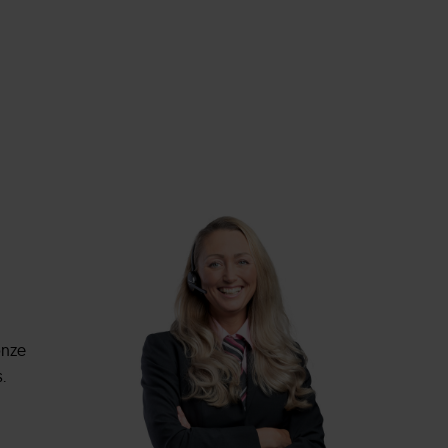
onze
.