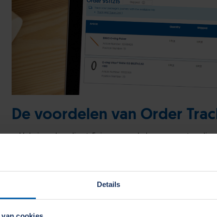
De voordelen van Order Trac
Volg je orders direct. Er is geen webshop account nodig.
Blijf op de hoogte met realtime updates over de status van
Volg je bestellingen en leveringen, ongeacht de manier wa
telefonisch of via EDI.
Details
Volg voortaan elk artikel in 
verbeterde tracking functie
 van cookies