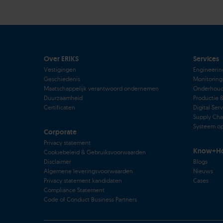
Over ERIKS
Services
Vestigingen
Engineerin
Geschiedenis
Monitoring
Maatschappelijk verantwoord ondernemen
Onderhou
Duurzaamheid
Productie 
Certificaten
Digital Ser
Supply Cha
Systeem op
Corporate
Privacy statement
Know+H
Cookiebeleid & Gebruiksvoorwaarden
Disclaimer
Blogs
Algemene leveringsvoorwaarden
Nieuws
Privacy statement kandidaten
Cases
Compliance Statement
Code of Conduct Business Partners