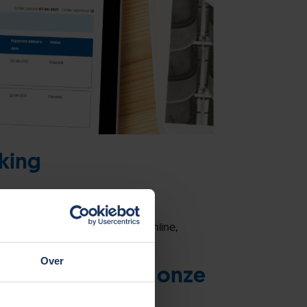
king
 je bestelling.
arop je deze hebt geplaatst - online,
Over
je bestelling met onze