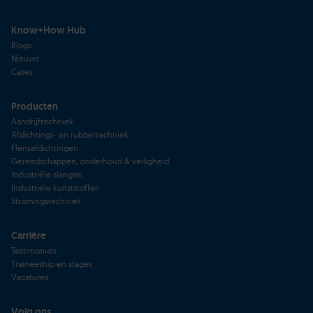
Know+How Hub
Blogs
Nieuws
Cases
Producten
Aandrijftechniek
Afdichtings- en rubbertechniek
Flensafdichtingen
Gereedschappen, onderhoud & veiligheid
Industriële slangen
Industriële kunststoffen
Stromingstechniek
Carrière
Testimonials
Traineeship en stages
Vacatures
Volg ons