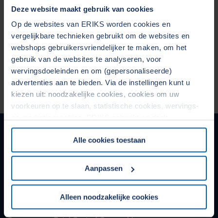
Deze website maakt gebruik van cookies
Op de websites van ERIKS worden cookies en
vergelijkbare technieken gebruikt om de websites en
webshops gebruikersvriendelijker te maken, om het
gebruik van de websites te analyseren, voor
wervingsdoeleinden en om (gepersonaliseerde)
advertenties aan te bieden. Via de instellingen kunt u
kiezen uit: noodzakelijke cookies, cookies om uw
voorkeuren op te slaan, statistische cookies, wervings-
en marketingcookies. ERIKS gebruikt en deelt
Onze services voor maatwerk
persoonsgegevens met Derden. Door op de OK-knop te
Alle cookies toestaan
klikken, gaat u akkoord met het gebruik van alle cookies
en geeft u toestemming voor de bijbehorende verwerking
van uw persoonsgegevens. Zie voor meer informatie
Aanpassen
onze
Cookieverklaring
&
Privacyverklaring
. U kunt te
allen tijde uw toestemming wijzigen of intrekken in het
Alleen noodzakelijke cookies
Cookiebeleid op onze website.