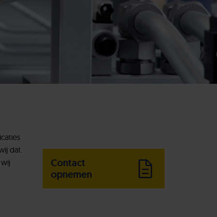
caties
ij dat.
Contact
wij
opnemen