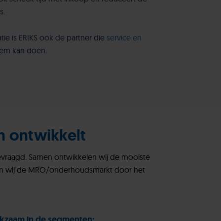
s.
atie is ERIKS ook de partner die
service en
eem kan doen.
n ontwikkelt
gevraagd. Samen ontwikkelen wij de mooiste
nen wij de MRO/onderhoudsmarkt door het
rkzaam in de segmenten: