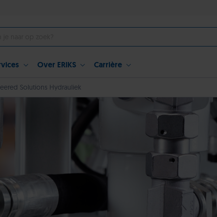
rvices
Over ERIKS
Carrière
eered Solutions Hydrauliek