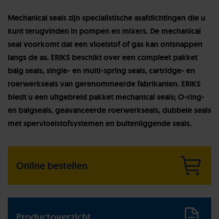
Mechanical seals zijn specialistische asafdichtingen die u
kunt terugvinden in pompen en mixers. De mechanical
seal voorkomt dat een vloeistof of gas kan ontsnappen
langs de as. ERIKS beschikt over een compleet pakket
balg seals, single- en multi-spring seals, cartridge- en
roerwerkseals van gerenommeerde fabrikanten. ERIKS
biedt u een uitgebreid pakket mechanical seals; O-ring-
en balgseals, geavanceerde roerwerkseals, dubbele seals
met spervloeistofsystemen en buitenliggende seals.
Online bestellen
Productoverzicht