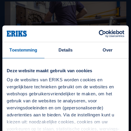
Productie & assemblage
Toestemming
Details
Over
ERIKS beschikt over een breed assortiment standaard
componenten, maar het gaat veel verder dan dat. Wij
Deze website maakt gebruik van cookies
produceren allerhande zeer specifieke
maatwerkproducten. Onderdelen voor in uw
Op de websites van ERIKS worden cookies en
vergelijkbare technieken gebruikt om de websites en
productieproces of voor producten die u op de markt
webshops gebruikersvriendelijker te maken, om het
brengt. In Nederland hebben wij 10 eigen dedicated
gebruik van de websites te analyseren, voor
productielocaties voor quick supply en van enkele stuks
wervingsdoeleinden en om (gepersonaliseerde)
tot grote series.
advertenties aan te bieden. Via de instellingen kunt u
kiezen uit: noodzakelijke cookies, cookies om uw
Lees verder
voorkeuren op te slaan, statistische cookies, wervings-