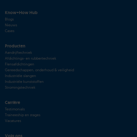
Know+How Hub
Blogs
Nieuws
Cases
Producten
Aandrijftechniek
Afdichtings- en rubbertechniek
Flensafdichtingen
Gereedschappen, onderhoud & veiligheid
Industriële slangen
Industriële kunststoffen
Stromingstechniek
Carrière
Testimonials
Traineeship en stages
Vacatures
Volg ons