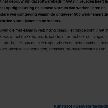
 het gebouw zijn dat softwarebedrijf AFAS in Leusden heeft la
cht op digitalisering en nieuwe vormen van werken, leren en
jzondere werkomgeving waarin de ongeveer 500 werknemers zic
geworden voor klanten en bezoekers.
uwen die met elkaar in verbinding staan. Het middelpunt is het 
dgebouw met de kantoren, de sportruimtes met o.a. een yogarui
entrum, het restaurant en een speciale evenementenruimte - het 
 voor zakelijke evenementen, seminars, productpresentaties en
Kunststof koelwaterleiding