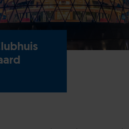
lubhuis
aard