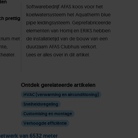
ten
Softwarebedrijf AFAS koos voor het
koelwatersysteem het Aquatherm blue
h prettig
pipe leidingsysteem. Geprefabriceerde
elementen van Homij en ERIKS hebben
atrium met
de installatietijd van de bouw van een
mte,
duurzaam AFAS Clubhuis verkort.
theater.
Lees er alles over in dit artikel.
Ontdek gerelateerde artikelen
HVAC (verwarming en airconditioning)
Snelheidsregeling
Customising en montage
Verhoogde efficiëntie
netwerk van 6532 meter