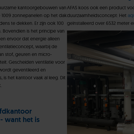
 duurzame kantoorgebouwen van
AFAS koos ook een product voor
 De 1009 zonnepanelen op het dak
duurzaamheidsconcept: Het
aq
dens te dekken. Er zijn ook 100
geïnstalleerd over 6532 meter 
. Bovendien is het principe van
n ervoor dat energie alleen
entilatieconcept, waarbij de
an stof, geuren en micro-
eit. Gescheiden ventilatie voor
 wordt geventileerd en
, is het kantoor vaak al leeg. Dit
k.
ofdkantoor
- want het is