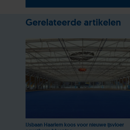
Gerelateerde artikelen
IJsbaan Haarlem koos voor nieuwe ijsvloer