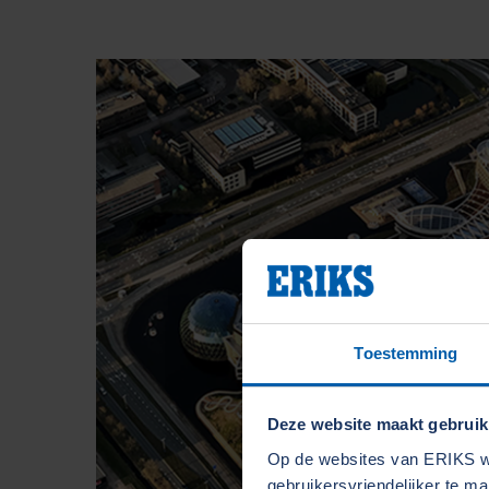
Toestemming
Deze website maakt gebruik
Op de websites van ERIKS wo
gebruikersvriendelijker te m