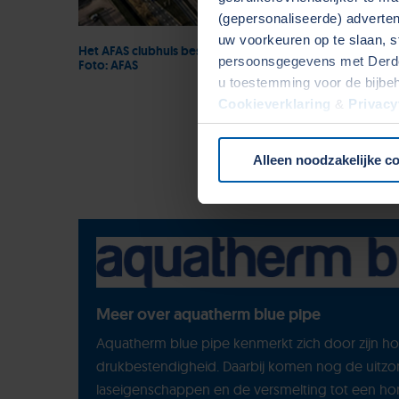
(gepersonaliseerde) advertent
uw voorkeuren op te slaan, s
Het AFAS clubhuis bestaat uit verschillende gebouwen die
persoonsgegevens met Derden
Foto: AFAS
u toestemming voor de bijbe
Cookieverklaring
&
Privacy
onze website.
Alleen noodzakelijke c
Meer over aquatherm blue pipe
Aquatherm blue pipe kenmerkt zich door zijn h
drukbestendigheid. Daarbij komen nog de uitzo
laseigenschappen en de versmelting tot een h