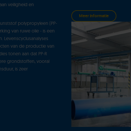
n veiligheid en
Meer informatie
unststof polypropyleen (PP-
king van ruwe olie - is een
n. Levenscyclusanalyses
cten van de productie van
dies tonen aan dat PP-R
ere grondstoffen, vooral
sduur, is zeer