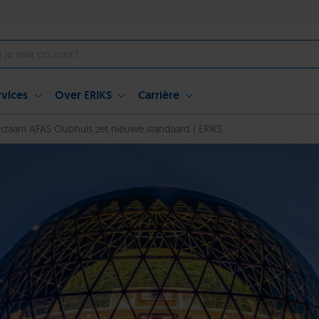
rvices
Over ERIKS
Carrière
rzaam AFAS Clubhuis zet nieuwe standaard | ERIKS