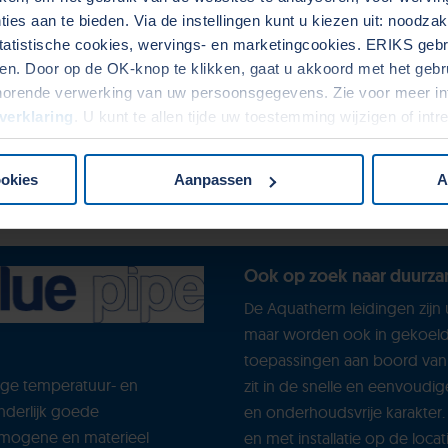
geprefabriceerde bochten kon 
ies aan te bieden. Via de instellingen kunt u kiezen uit: noodza
tatistische cookies, wervings- en marketingcookies. ERIKS gebru
geïnstalleerd."
 met elkaar in verbinding staan.
. Door op de OK-knop te klikken, gaat u akkoord met het gebrui
horende verwerking van uw persoonsgegevens. Zie voor meer in
verklaring
. U kunt te allen tijde uw toestemming wijzigen of int
ookies
Aanpassen
A
Ook op zoek naar duurzam
De Aquatherm leidingen zijn
maar worden ook in gekoeld 
toepassingen aan boord van 
oge temperatuur- en
zit in de snelle en eenvoudi
nderlijk goede
en onderhoudsvrije karakter.
omogene en materieel
en met installatie op de locat