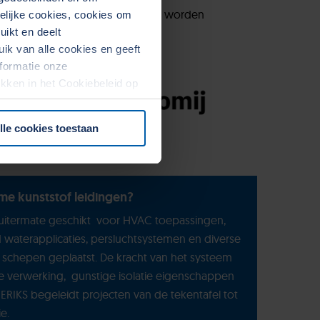
het systeem in elke ruimte goed worden
kelijke cookies, cookies om
ikt en deelt
k van alle cookies en geeft
formatie onze
rekken in het Cookiebeleid op
lle cookies toestaan
e kunststof leidingen?
 uitermate geschikt voor HVAC toepassingen,
waterapplicaties, persluchtsystemen en diverse
schepen geplaatst. De kracht van het systeem
ge verwerking, gunstige isolatie eigenschappen
 ERIKS begeleidt projecten van de tekentafel tot
ie.