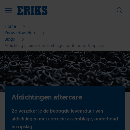
Home
Know+How Hub
Blogs
Afdichting aftercare: assemblage, onderhoud & opslag
Afdichtingen aftercare
Zo verzeker je de beoogde levensduur van
afdichtingen met correcte assemblage, onderhoud
en opslag