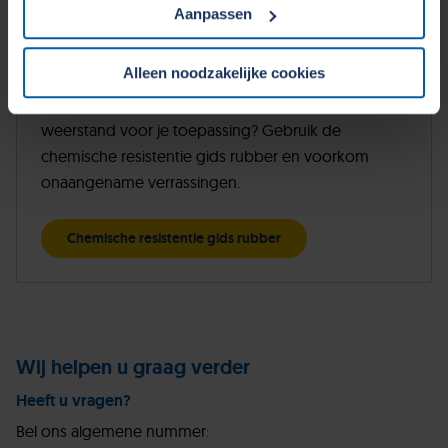
van uw persoonsgegevens. Zie voor meer informatie
Aanpassen
onze
Cookieverklaring
&
Privacyverklaring
. U kunt te
allen tijde uw toestemming wijzigen of intrekken in het
Chemische resistentie gids rubber
Alleen noodzakelijke cookies
Cookiebeleid op onze website.
Hoe kies je het materiaal met de beste chemische
weerstand voor je toepassing? Gebruik de
chemische resistentie gids rubber en voorkom
onaangename verrassingen.
Chemische resistentie gids rubber
Wij helpen u graag verder
Heeft u vragen?
Bel ons algemene nummer: