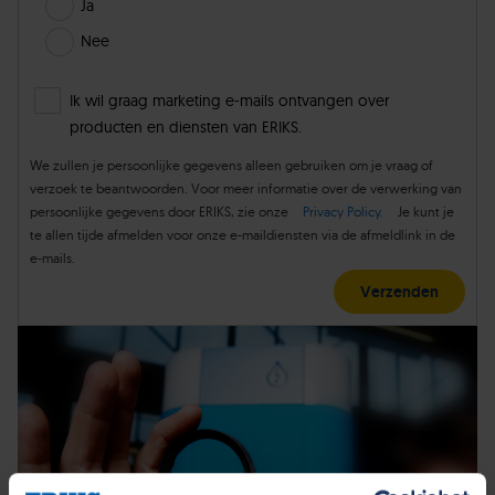
Ja
Nee
Ik wil graag marketing e-mails ontvangen over
producten en diensten van ERIKS.
We zullen je persoonlijke gegevens alleen gebruiken om je vraag of
verzoek te beantwoorden. Voor meer informatie over de verwerking van
persoonlijke gegevens door ERIKS, zie onze
Privacy Policy.
Je kunt je
te allen tijde afmelden voor onze e-maildiensten via de afmeldlink in de
e-mails.
Verzenden