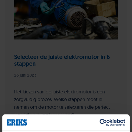
Selecteer de juiste elektromotor in 6
stappen
26 juni 2023
Het kiezen van de juiste elektromotor is een
zorgvuldig proces. Welke stappen moet je
nemen om de motor te selecteren die perfect
aansluit op jouw toepassing?
Lees verder...