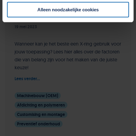
allen tijde uw toestemming wijzigen of intrekken in het
Alleen noodzakelijke cookies
Cookiebeleid op onze website.
Wanneer gebruik je een X-ring?
19 mei 2023
Wanneer kan je het beste een X-ring gebruik voor
jouw toepassing? Lees hier alles over de factoren
die van belang zijn voor het maken van de juiste
keuze!
Lees verder...
Machinebouw (OEM)
Afdichting en polymeren
Customising en montage
Preventief onderhoud