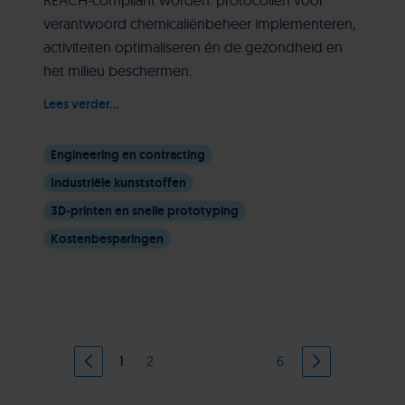
REACH-compliant worden: protocollen voor
verantwoord chemicaliënbeheer implementeren,
activiteiten optimaliseren én de gezondheid en
het milieu beschermen.
Lees verder...
Engineering en contracting
Industriële kunststoffen
3D-printen en snelle prototyping
Kostenbesparingen
1
2
.
.
.
6