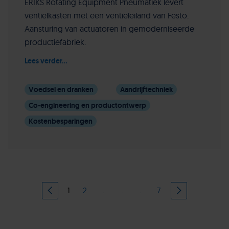
ERIKS Rotating Equipment Pneumatiek levert
ventielkasten met een ventieleiland van Festo.
Aansturing van actuatoren in gemoderniseerde
productiefabriek.
Lees verder...
Voedsel en dranken
Aandrijftechniek
Co-engineering en productontwerp
Kostenbesparingen
1
2
.
.
.
7