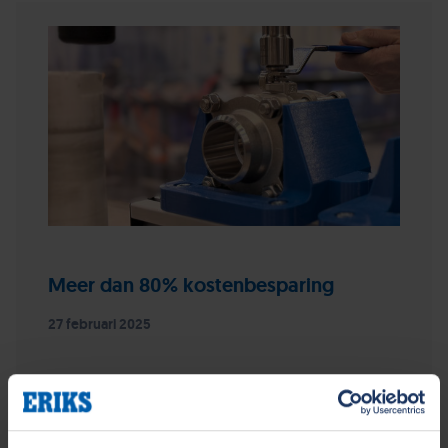
Meer dan 80% kostenbesparing
27 februari 2025
Een 3D-geprinte mal in plaats van een rvs-variant:
het leverde onze klant maar liefst een
kostenbesparing van meer dan 80% op.