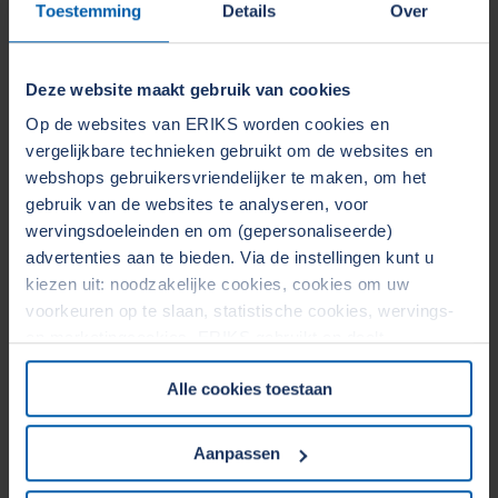
Toestemming
Details
Over
Lees verder...
Snelheidsregeling
Deze website maakt gebruik van cookies
Customising en montage
Op de websites van ERIKS worden cookies en
vergelijkbare technieken gebruikt om de websites en
Verhoogde efficiëntie
webshops gebruikersvriendelijker te maken, om het
gebruik van de websites te analyseren, voor
wervingsdoeleinden en om (gepersonaliseerde)
advertenties aan te bieden. Via de instellingen kunt u
kiezen uit: noodzakelijke cookies, cookies om uw
voorkeuren op te slaan, statistische cookies, wervings-
en marketingcookies. ERIKS gebruikt en deelt
persoonsgegevens met Derden. Door op de OK-knop te
Alle cookies toestaan
klikken, gaat u akkoord met het gebruik van alle cookies
en geeft u toestemming voor de bijbehorende verwerking
van uw persoonsgegevens. Zie voor meer informatie
Aanpassen
onze
Cookieverklaring
&
Privacyverklaring
. U kunt te
allen tijde uw toestemming wijzigen of intrekken in het