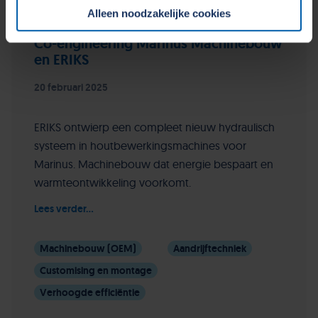
Alleen noodzakelijke cookies
Cookiebeleid op onze website.
Co-engineering Marinus Machinebouw
en ERIKS
20 februari 2025
ERIKS ontwierp een compleet nieuw hydraulisch
systeem in houtbewerkingsmachines voor
Marinus. Machinebouw dat energie bespaart en
warmteontwikkeling voorkomt.
Lees verder...
Machinebouw (OEM)
Aandrijftechniek
Customising en montage
Verhoogde efficiëntie