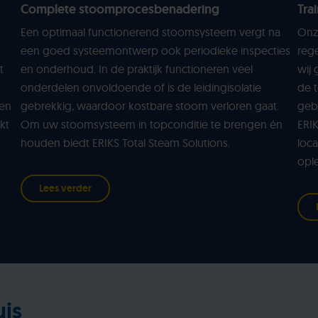
Complete stoomprocesbenadering
Tra
Een optimaal functionerend stoomsysteem vergt na
Onz
een goed systeemontwerp ook periodieke inspecties
rege
t
en onderhoud. In de praktijk functioneren veel
wij 
onderdelen onvoldoende of is de leidingisolatie
de t
ten
gebrekkig, waardoor kostbare stoom verloren gaat.
gebi
kt
Om uw stoomsysteem in topconditie te brengen én
ERI
houden biedt ERIKS Total Steam Solutions.
loca
opl
Lees verder
uis