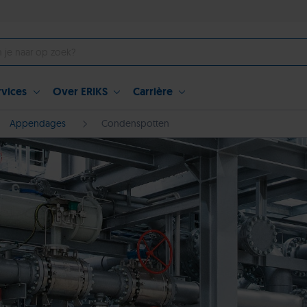
rvices
Over ERIKS
Carrière
Appendages
Condenspotten