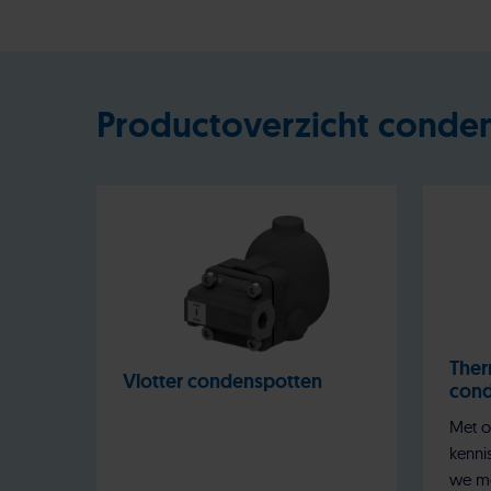
Productoverzicht conde
The
Vlotter condenspotten
cond
Met o
kenni
we me