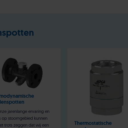
nspotten
rmodynamische
enspotten
nze jarenlange ervaring en
s op stoomgebied kunnen
Thermostatische
t trots zeggen dat wij een