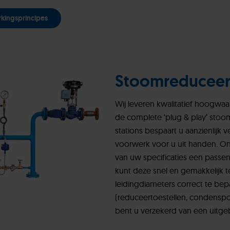
rkingsprincipes
Stoomreduceer
Wij leveren kwalitatief hoogw
de complete ‘plug & play’ stoo
stations bespaart u aanzienlijk 
voorwerk voor u uit handen. O
van uw specificaties een pass
kunt deze snel en gemakkelijk t
leidingdiameters correct te b
(reduceertoestellen, condenspo
bent u verzekerd van een uitge