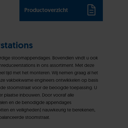
Productoverzicht
stations
aardige stoomappendages. Bovendien vindt u ook
mreduceerstations in ons assortiment. Met deze
veel tijd met het monteren. Wij nemen graag al het
nze vakbekwame engineers ontwikkelen op basis
ende stoomstraat voor de beoogde toepassing. U
er plaatse inbouwen. Door vooraf alle
epalen en de benodigde appendages
tten en veiligheden) nauwkeurig te berekenen,
balanceerde stoomstraat.