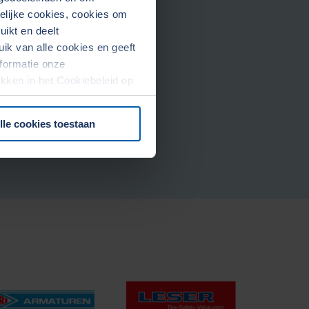
kelijke cookies, cookies om
ikt en deelt
k van alle cookies en geeft
formatie onze
rekken in het Cookiebeleid op
lle cookies toestaan