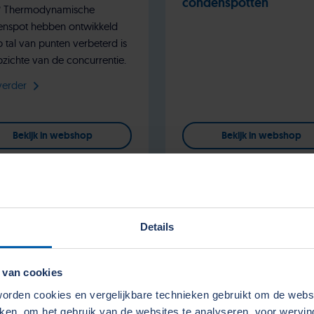
condenspotten
® Thermodynamische
nspot hebben ontwikkeld
p tal van punten verbeterd is
pzichte van de concurrentie.
verder
Bekijk in webshop
Bekijk in webshop
Details
 van cookies
rden cookies en vergelijkbare technieken gebruikt om de web
aken, om het gebruik van de websites te analyseren, voor wervi