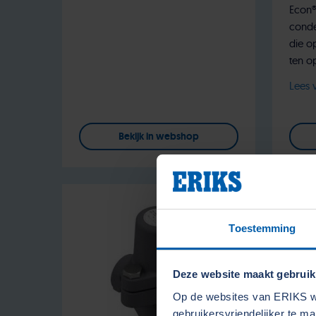
Econ
conde
die o
ten o
Lees 
Bekijk in webshop
Toestemming
Deze website maakt gebruik
Op de websites van ERIKS wo
gebruikersvriendelijker te m