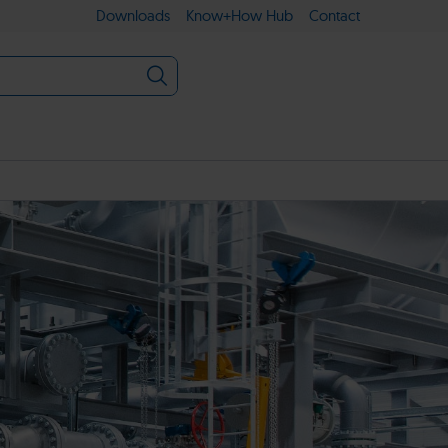
Downloads
Know+How Hub
Contact