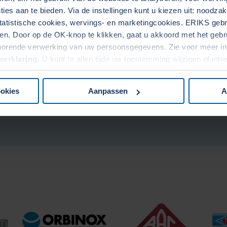
rveonderdelen en
ies aan te bieden. Via de instellingen kunt u kiezen uit: noodza
ehoren
Silencer
tatistische cookies, wervings- en marketingcookies. ERIKS gebru
. Door op de OK-knop te klikken, gaat u akkoord met het gebrui
horende verwerking van uw persoonsgegevens. Zie voor meer in
verklaring
. U kunt te allen tijde uw toestemming wijzigen of int
ookies
Aanpassen
A
Bekijk in webshop
Bekijk in webshop