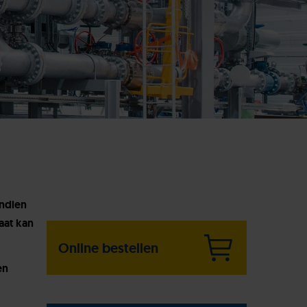
endien
aat kan
Online bestellen
en