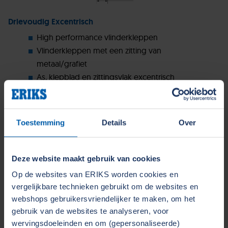
Drievoudig Excentrisch
High performance vlinderkleppen
Vlinderkleppen met een zitting van
metaal/grafiet
As, klepblad en zittingsvlak excentrisch
opgesteld
Medium komt in aanraking met het huis
Bi-directioneel afdichtend (100%) met
Toestemming
Details
Over
voorkeursstromingsrichting
Deze website maakt gebruik van cookies
Procesomstandigheden(*)
Op de websites van ERIKS worden cookies en
Vloeistoffen, gassen en stoom/condensaat
vergelijkbare technieken gebruikt om de websites en
Druk: < 150 bar
webshops gebruikersvriendelijker te maken, om het
Temperatuur: -196°C tot 760°C
gebruik van de websites te analyseren, voor
wervingsdoeleinden en om (gepersonaliseerde)