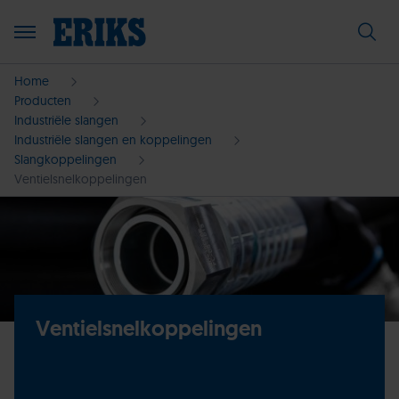
Home
Producten
Industriële slangen
Industriële slangen en koppelingen
Slangkoppelingen
Ventielsnelkoppelingen
Ventielsnelkoppelingen