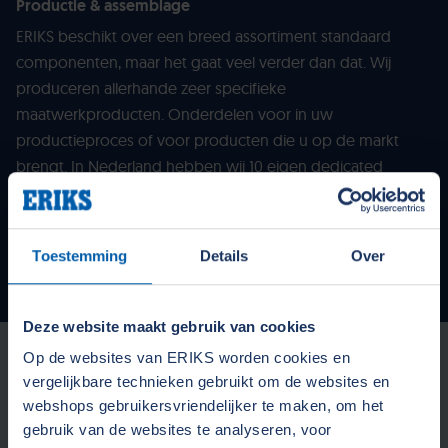
Productie & assemblage
ERIKS beschikt over een breed assortiment standaard
componenten, maar het gaat veel verder dan dat. Wij
produceren allerhande zeer specifieke
maatwerkproducten. Onderdelen voor in uw
productieproces of voor producten die u op de markt
brengt. In Nederland hebben wij 10 eigen dedicated
productielocaties voor quick supply en van enkele stuks
tot grote series.
Toestemming
Details
Over
Lees verder
Deze website maakt gebruik van cookies
Wij voelen ons overal thuis
Op de websites van ERIKS worden cookies en
vergelijkbare technieken gebruikt om de websites en
webshops gebruikersvriendelijker te maken, om het
gebruik van de websites te analyseren, voor