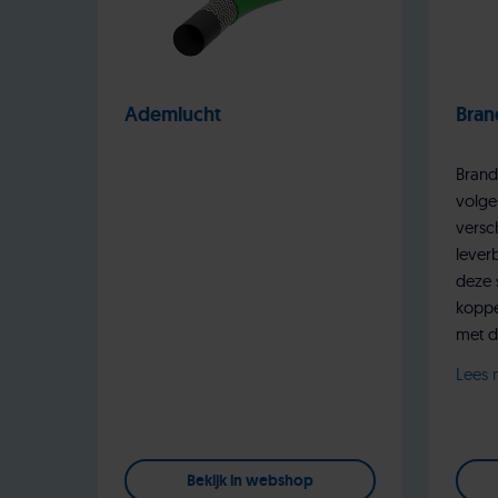
Ademlucht
Bran
Brand
volgen
versc
leverb
deze 
koppe
met dr
Lees 
Bekijk in webshop