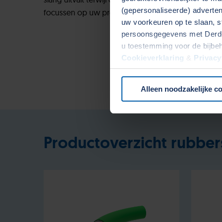
(gepersonaliseerde) advertent
focussen op uw productie.
uw voorkeuren op te slaan, s
persoonsgegevens met Derden
u toestemming voor de bijbe
Cookieverklaring
&
Privacy
onze website.
Alleen noodzakelijke c
Productoverzicht rubbe