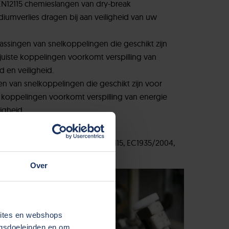
 EN12115 chemieslangen van dry-break
umverlies dragen bij aan veiligheid van uw
assingen van snelkoppelingen die geschikt zijn
 juiste koppelingen voorkomt verspilling van
 en veiligheid.
gen van snelkoppelingen die geschikt zijn voor
te koppelingen voorkomt verspilling van energie
iligheid.
n en certificeringen, zoals EN12115, EC1935/2004,
Over
sites en webshops
ngsdoeleinden en om