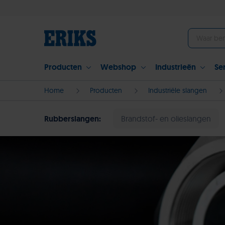
Producten
Webshop
Industrieën
Se
Home
Producten
Industriële slangen
Rubberslangen
Brandstof- en olieslangen