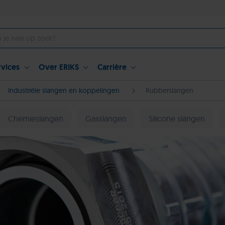
rvices
Over ERIKS
Carrière
Industriële slangen en koppelingen
Rubberslangen
Chemieslangen
Gasslangen
Silicone slangen