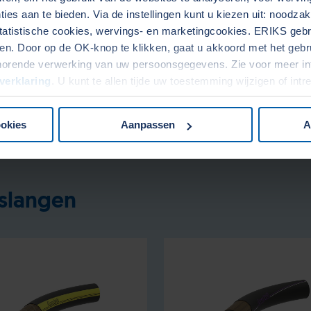
ies aan te bieden. Via de instellingen kunt u kiezen uit: noodza
tatistische cookies, wervings- en marketingcookies. ERIKS gebru
. Door op de OK-knop te klikken, gaat u akkoord met het gebrui
horende verwerking van uw persoonsgegevens. Zie voor meer in
verklaring
. U kunt te allen tijde uw toestemming wijzigen of int
ookies
Aanpassen
A
rslangen