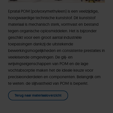
POM
Eigenschappen, kenmerken en toleranties
Epratal POM (polyoxymethyleen) is een veelzijdige,
Toepassingen
hoogwaardige technische kunststof. Dit kunststof
Bewerkingstechnieken
materiaal is mechanisch sterk, vormvast en bestand
tegen organische oplosmiddelen. Het is bijzonder
ERIKS POM materiaalvarianten
geschikt voor een groot aantal industriële
Configureer je kunststof onderdelen zelf
toepassingen dankzij de uitstekende
Vraag het onze specialisten
bewerkingsmogelijkheden en consistente prestaties in
veeleisende omgevingen. De glij- en
wrijvingseigenschappen van POM en de lage
vochtabsorptie maken het de ideale keuze voor
precisieonderdelen en componenten. Belangrijk om
te weten: de slijtvastheid van POM is beperkt.
Terug naar materiaaloverzicht