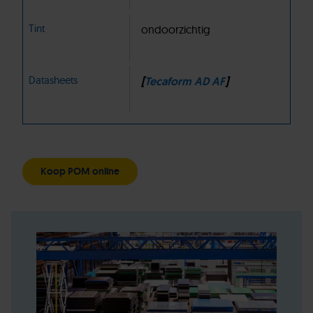
Tint
ondoorzichtig
Datasheets
[
Tecaform AD AF
]
Koop POM online