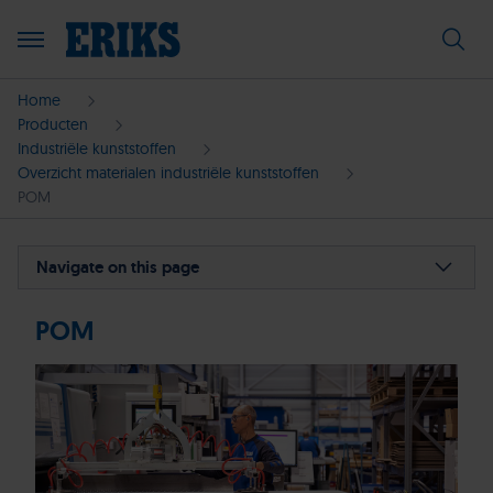
Home
Producten
Industriële kunststoffen
Overzicht materialen industriële kunststoffen
POM
Navigate on this page
POM
Probeer de kunststof configurator
Uitgelichte POM producten
Terug naar materiaaloverzicht