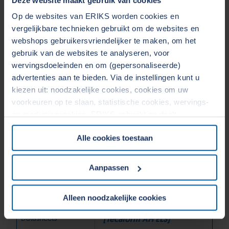
Deze website maakt gebruik van cookies
POM-C - Polyacetaal + koolstof
Op de websites van ERIKS worden cookies en
vergelijkbare technieken gebruikt om de websites en
webshops gebruikersvriendelijker te maken, om het
Toepassingen
Onderdelen die
gebruik van de websites te analyseren, voor
warmteafvoer en elektrische
wervingsdoeleinden en om (gepersonaliseerde)
advertenties aan te bieden. Via de instellingen kunt u
geleiding vereisen
kiezen uit: noodzakelijke cookies, cookies om uw
voorkeuren op te slaan, statistische cookies, wervings-
Eigenschappen
Elektrisch geleidend, goede
en marketingcookies. ERIKS gebruikt en deelt
uv-bestendigheid
persoonsgegevens met Derden. Door op de OK-knop te
Alle cookies toestaan
klikken, gaat u akkoord met het gebruik van alle cookies
Temp°C
100
en geeft u toestemming voor de bijbehorende verwerking
van uw persoonsgegevens. Zie voor meer informatie
Aanpassen
onze
Cookieverklaring
&
Privacyverklaring
. U kunt te
Tint
zwart
allen tijde uw toestemming wijzigen of intrekken in het
Alleen noodzakelijke cookies
Cookiebeleid op onze website.
Datasheets
[Tecaform AH ELS]