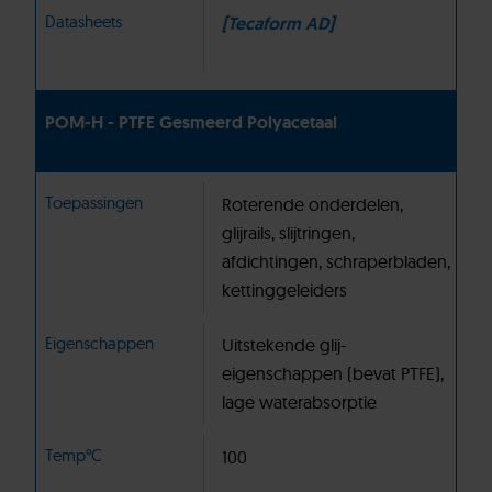
Datasheets
[Tecaform AD]
POM-H - PTFE Gesmeerd Polyacetaal
Toepassingen
Roterende onderdelen,
glijrails, slijtringen,
afdichtingen, schraperbladen,
kettinggeleiders
Eigenschappen
Uitstekende glij-
eigenschappen (bevat PTFE),
lage waterabsorptie
Temp°C
100