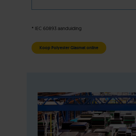
* IEC 60893 aanduiding
Koop Polyester Glasmat online