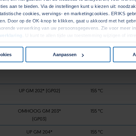
ies aan te bieden. Via de instellingen kunt u kiezen uit: noodza
asmatten dat is afgestemd op jouw specifieke eisen. Onze expe
tatistische cookies, wervings- en marketingcookies. ERIKS gebru
amheid en weerstand tegen omgevingsfactoren.
. Door op de OK-knop te klikken, gaat u akkoord met het gebrui
horende verwerking van uw persoonsgegevens. Zie voor meer in
verklaring
. U kunt te allen tijde uw toestemming wijzigen of int
g
Standaardbenaming
Max. Temp.
ookies
Aanpassen
A
UP GM 202* (GP02)
155 °C
OMHOOG GM 203*
155 °C
(GP03)
UP GM 204*
155 °C