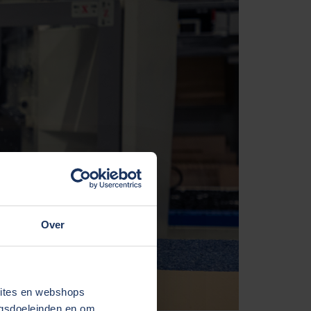
Over
sites en webshops
ngsdoeleinden en om