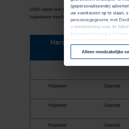
(gepersonaliseerde) advertent
ERIKS biedt een breed assortiment polyester gl
uw voorkeuren op te slaan, s
superieure mechanische eigenschappen, duurza
persoonsgegevens met Derden
u toestemming voor de bijbe
Cookieverklaring
&
Privacy
Hars
Versterkin
onze website.
Alleen noodzakelijke c
Polyester
Glasmat
Polyester
Glasmat
Polyester
Glasmat