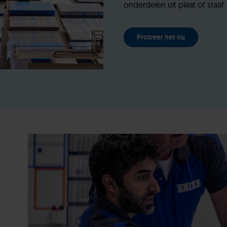
onderdelen uit plaat of staaf.
Probeer het nu