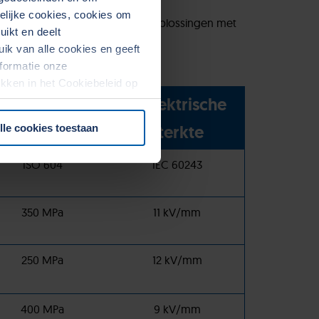
kelijke cookies, cookies om
rtise garandeert hoogwaardige oplossingen met
ikt en deelt
k van alle cookies en geeft
formatie onze
rekken in het Cookiebeleid op
Druksterkte
Diëlektrische
sterkte
lle cookies toestaan
ISO 604
IEC 60243
350 MPa
11 kV/mm
250 MPa
12 kV/mm
400 MPa
9 kV/mm