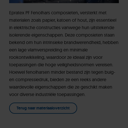
Fenolhars Composiet
Fenolhars Composiet eigenschappen en kenmerken
Epratex PF Fenolhars composieten, versterkt met
Toepassingen
materialen zoals papier, katoen of hout, zijn essentieel
Bewerkingstechnieken
in elektrische constructies vanwege hun uitstekende
isolerende eigenschappen. Deze composieten staan
ERIKS Fenolhars composiet varianten
bekend om hun intrinsieke brandwerendheid, hebben
Configureer je kunststof onderdelen zelf
een lage vlamverspreiding en minimale
Vraag het onze specialisten
rookontwikkeling, waardoor ze ideaal zijn voor
toepassingen die hoge veiligheidsnormen vereisen.
Hoewel fenolharsen minder bestand zijn tegen buig-
en compressiedruk, bieden ze een reeks andere
waardevolle eigenschappen die ze geschikt maken
voor diverse industriële toepassingen.
Terug naar materiaaloverzicht