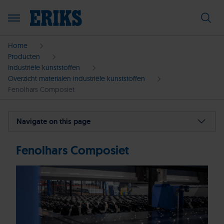
Home
Producten
Industriële kunststoffen
Overzicht materialen industriële kunststoffen
Fenolhars Composiet
Navigate on this page
Fenolhars Composiet
Probeer de kunststof configurator
Uitgelichte Fenolhars composiet producten
Terug naar materiaaloverzicht