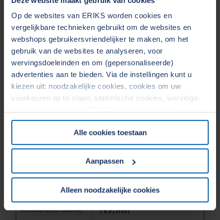
Deze website maakt gebruik van cookies
Op de websites van ERIKS worden cookies en
Fenol
vergelijkbare technieken gebruikt om de websites en
webshops gebruikersvriendelijker te maken, om het
gebruik van de websites te analyseren, voor
wervingsdoeleinden en om (gepersonaliseerde)
Versterking
Katoen
advertenties aan te bieden. Via de instellingen kunt u
kiezen uit: noodzakelijke cookies, cookies om uw
voorkeuren op te slaan, statistische cookies, wervings-
Standaardbenaming
PF CC 203*
en marketingcookies. ERIKS gebruikt en deelt
persoonsgegevens met Derden. Door op de OK-knop te
Alle cookies toestaan
klikken, gaat u akkoord met het gebruik van alle cookies
Max. Temp.
120 °C
en geeft u toestemming voor de bijbehorende verwerking
van uw persoonsgegevens. Zie voor meer informatie
Aanpassen
onze
Cookieverklaring
&
Privacyverklaring
. U kunt te
Druksterkte
-
allen tijde uw toestemming wijzigen of intrekken in het
Alleen noodzakelijke cookies
Cookiebeleid op onze website.
Diëlektrische sterkte
1 kV/mm