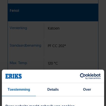
Fenol
Versterking
Katoen
Standaardbenaming
PF CC 202*
Max. Temp.
120 °C
Druksterkte
-
Toestemming
Details
Over
Diëlektrische sterkte
5 kV/mm