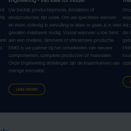
Engineering - van idee tot model
Tra
ard
Uw bedrijf, productieproces, installaties of
Onz
Wij
eindproducten zijn uniek. Om uw specifieke wensen
rege
en eisen volledig in vervulling te laten te gaan, is in veel
wij 
gevallen maatwerk nodig. Vooral wanneer u toe bent
de t
arkt
aan een snellere, slimmere of efficiëntere productie.
gebi
d
ERIKS is uw partner bij het ontwikkelen van nieuwe
ERI
componenten, complete producten of materialen.
loca
Onze Engineering afdelingen zijn de kraamkamers van
opl
menige innovatie.
Lees verder