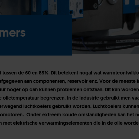
rmers
igt tussen de 60 en 85%. Dit betekent nogal wat warmteontwikk
gegeven aan componenten, reserv​oir enz. Voor de meeste ins
tuur hoger op dan kunnen problemen ontstaan. Dit kan worden
de olietemperatuur begrenzen.
In de industrie gebruikt men va
overwegend luchtkoelers gebruikt worden. Luchtkoelers kunn
romotoren. Onder extreem koude omstandigheden kan het no
an met elektrische verwarmingselementen die in de olie word