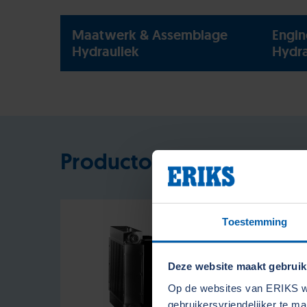
Maatwerk & Assemblage
Engin
Hydrauliek
Hydra
Productoverzicht koeler
Toestemming
Deze website maakt gebruik
Op de websites van ERIKS wo
gebruikersvriendelijker te m