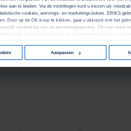
ies aan te bieden. Via de instellingen kunt u kiezen uit: noodza
tatistische cookies, wervings- en marketingcookies. ERIKS gebru
-Waterkoelers
Verwarmers
. Door op de OK-knop te klikken, gaat u akkoord met het gebrui
horende verwerking van uw persoonsgegevens. Zie voor meer in
verklaring
. U kunt te allen tijde uw toestemming wijzigen of int
Bekijk in webshop
Bekijk in webshop
ookies
Aanpassen
A