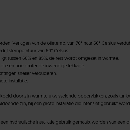
orden. Verlagen van de olietemp. van 70° naar 60° Celsius verdub
edrijfstemperatuur van 60° Celsius.
 ligt tussen 60% en 85%, de rest wordt omgezet in warmte.
lie en hoe groter de inwendige lekkage.
chtingen sneller verouderen.
e installatie.
gekoeld door zijn warmte uitwisselende oppervlakken, zoals ta
t voldoende zijn, bij een grote installatie die intensief gebruikt 
 een hydraulische installatie gebruik gemaakt worden van een ol