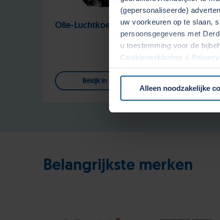
(gepersonaliseerde) advertent
uw voorkeuren op te slaan, s
Olie-Luchtkoelers
Olie
persoonsgegevens met Derden
u toestemming voor de bijbe
Cookieverklaring
&
Privacy
onze website.
Bekijk in webshop
Alleen noodzakelijke c
Belangrijkste merken