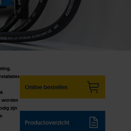
eling.
tallaties
Online bestellen
ak
en worden
dig zijn
en
Productoverzicht