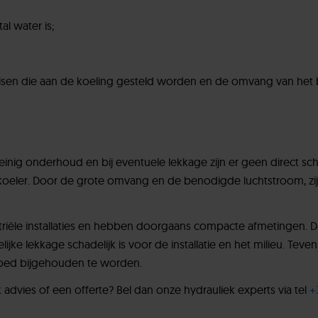
l water is;
 eisen die aan de koeling gesteld worden en de omvang van het
einig onderhoud en bij eventuele lekkage zijn er geen direct scha
oeler. Door de grote omvang en de benodigde luchtstroom, zijn 
striële installaties en hebben doorgaans compacte afmetingen. D
jke lekkage schadelijk is voor de installatie en het milieu. Tevens 
goed bijgehouden te worden.
advies of een offerte? Bel dan onze hydrauliek experts via tel
+