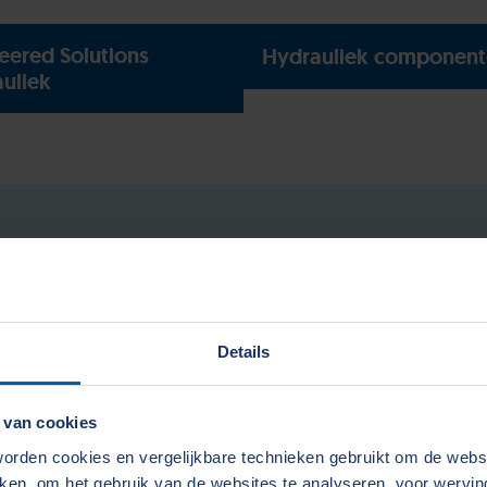
eered Solutions
Hydrauliek componen
uliek
s & verwarmers
Details
 van cookies
rden cookies en vergelijkbare technieken gebruikt om de web
aken, om het gebruik van de websites te analyseren, voor wervi