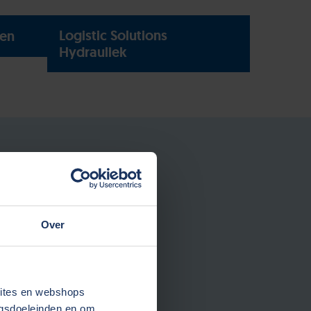
Logistic Solutions
ten
Hydrauliek
Over
sites en webshops
ngsdoeleinden en om