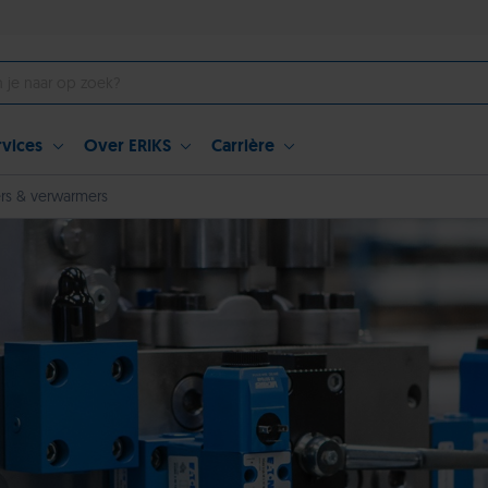
rvices
Over ERIKS
Carrière
rs & verwarmers