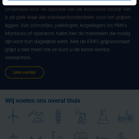
Een goed beheerd grijpvoorraadmagazijn is een cruciaal
onderdeel voor de operatie van elk industrieel bedrijf. Het
is dé plek waar alle standaardonderdelen voor het grijpen
liggen. Van schroefjes, pakkingen, kogellagers tot PBM's.
Monteurs of operators halen hier de materialen die nodig
zijn voor hun dagelijkse werk. Met de ERIKS grijpvoorraad
grijpt u niet meer mis en kunt u de beste service
verwachten.
Lees verder
Wij voelen ons overal thuis