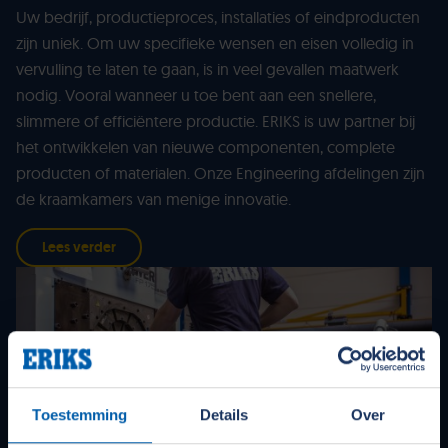
Uw bedrijf, productieproces, installaties of eindproducten
zijn uniek. Om uw specifieke wensen en eisen volledig in
vervulling te laten te gaan, is in veel gevallen maatwerk
nodig. Vooral wanneer u toe bent aan een snellere,
slimmere of efficiëntere productie. ERIKS is uw partner bij
het ontwikkelen van nieuwe componenten, complete
producten of materialen. Onze Engineering afdelingen zijn
de kraamkamers van menige innovatie.
Lees verder
Toestemming
Details
Over
Productie & assemblage