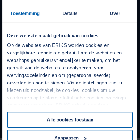
Toestemming
Details
Over
Deze website maakt gebruik van cookies
VMI
Op de websites van ERIKS worden cookies en
Een goed beheerd grijpvoorraadmagazijn is een cruciaal
vergelijkbare technieken gebruikt om de websites en
onderdeel voor de operatie van elk industrieel bedrijf. Het
webshops gebruikersvriendelijker te maken, om het
is dé plek waar alle standaardonderdelen voor het grijpen
gebruik van de websites te analyseren, voor
liggen. Van schroefjes, pakkingen, kogellagers tot PBM's.
wervingsdoeleinden en om (gepersonaliseerde)
Monteurs of operators halen hier de materialen die nodig
advertenties aan te bieden. Via de instellingen kunt u
zijn voor hun dagelijkse werk. Met de ERIKS grijpvoorraad
kiezen uit: noodzakelijke cookies, cookies om uw
grijpt u niet meer mis en kunt u de beste service
voorkeuren op te slaan, statistische cookies, wervings-
verwachten.
en marketingcookies. ERIKS gebruikt en deelt
persoonsgegevens met Derden. Door op de OK-knop te
Alle cookies toestaan
Lees verder
klikken, gaat u akkoord met het gebruik van alle cookies
en geeft u toestemming voor de bijbehorende verwerking
van uw persoonsgegevens. Zie voor meer informatie
Aanpassen