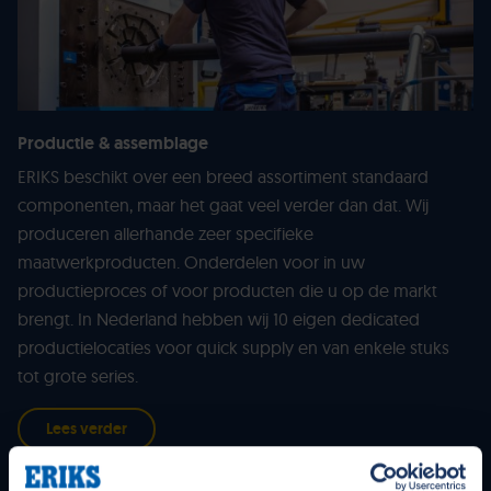
Productie & assemblage
ERIKS beschikt over een breed assortiment standaard
componenten, maar het gaat veel verder dan dat. Wij
produceren allerhande zeer specifieke
maatwerkproducten. Onderdelen voor in uw
productieproces of voor producten die u op de markt
brengt. In Nederland hebben wij 10 eigen dedicated
productielocaties voor quick supply en van enkele stuks
tot grote series.
Lees verder