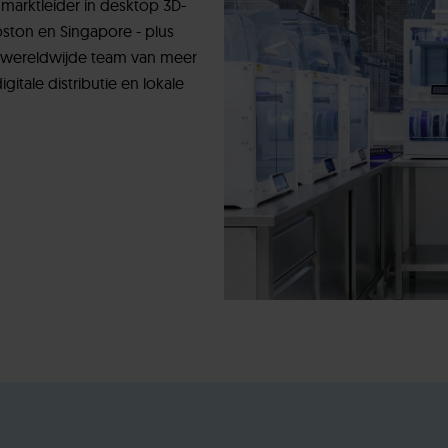
 marktleider in desktop 3D-
oston en Singapore - plus
et wereldwijde team van meer
tale distributie en lokale