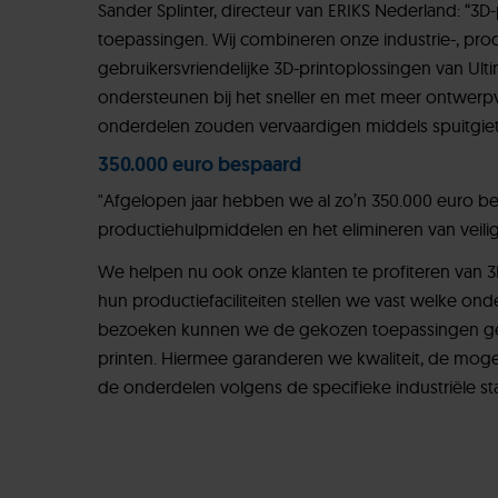
Sander Splinter, directeur van ERIKS Nederland: “3
toepassingen. Wij combineren onze industrie-, pr
gebruikersvriendelijke 3D-printoplossingen van Ul
ondersteunen bij het sneller en met meer ontwerp
onderdelen zouden vervaardigen middels spuitgiet
350.000 euro bespaard
"Afgelopen jaar hebben we al zo’n 350.000 euro be
productiehulpmiddelen en het elimineren van veilighe
We helpen nu ook onze klanten te profiteren van 3
hun productiefaciliteiten stellen we vast welke ond
bezoeken kunnen we de gekozen toepassingen gez
printen. Hiermee garanderen we kwaliteit, de mog
de onderdelen volgens de specifieke industriële s