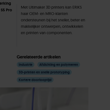
erking
Met Ultimaker 3D printers kan ERIKS
 S5 Pro
haar OEM- en MRO-klanten
ondersteunen bij het sneller, beter en
makkelijker ontwerpen, ontwikkelen
en printen van componenten.
Gerelateerde artikelen
Industrie
Afdichting en polymeren
3D-printen en snelle prototyping
Kortere doorlooptijd