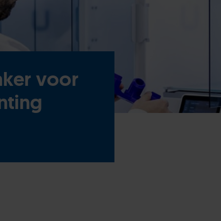
aker voor
nting