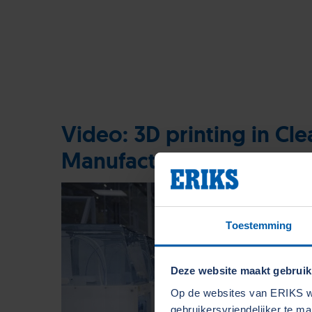
Video: 3D printing in Cle
Manufacturing Facility
Toestemming
Deze website maakt gebruik
Op de websites van ERIKS wo
gebruikersvriendelijker te m