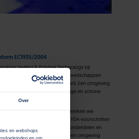
onform EC1935/2004
nology Sealing & Polymer Technology bij
 voedselveilige onderdelen en gereedschappen
n Manufacturing Facility gebouwd. Een omgeving
e eisen en normeringen voor veilige en schone
O klasse 6.
Over
voedselveiligheidsvoorschriften, werken we
en van dezelfde voedselveilige FDA-voorschriften
en. Dit zal ons in staat stellen om onderdelen en
sites en webshops
die gebruikt kunnen worden in een omgeving
ngsdoeleinden en om