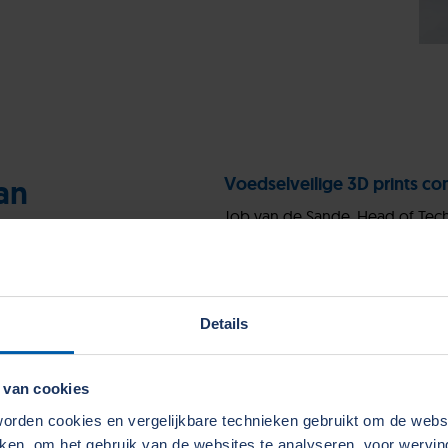
an
Voedselveilige 3D prints c
Job van de Sande, Head of Tech
ERIKS: “Voor de productie van
hebben we een zogeheten Clea
die voldoet aan de allerhoogst
locaties zoals EC1935/2004 en IS
Details
Als aanvulling op de Europese 
momenteel ook aan het verwerv
 van cookies
en certificeringen voor 3D-print
rden cookies en vergelijkbare technieken gebruikt om de web
gereedschappen te 3D-printen 
aken, om het gebruik van de websites te analyseren, voor wervi