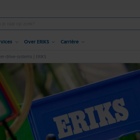
rvices
Over ERIKS
Carrière
der-drive-systems | ERIKS