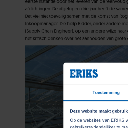
eerste instantie door het leveren van de ‘eenvoudig
afdichtingen. De afgelopen drie jaar heeft de same
Dat viel niet toevallig samen met de komst van Rog
Inkoopmanager. Die hielp Ridder, onder andere met
(Supply Chain Engineer), op een andere wijze naar e
het kritisch denken over het aanhouden van grote
Toestemming
Deze website maakt gebruik
Op de websites van ERIKS wo
gebruikersvriendelijker te m