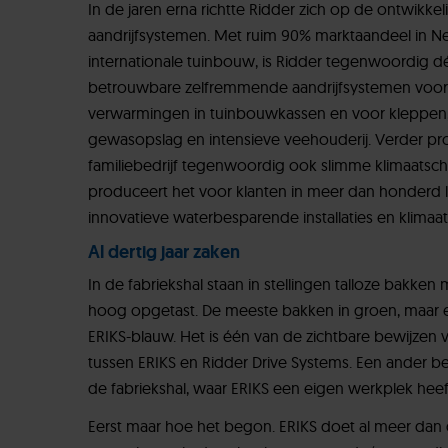
In de jaren erna richtte Ridder zich op de ontwikkel
aandrijfsystemen. Met ruim 90% marktaandeel in N
internationale tuinbouw, is Ridder tegenwoordig d
betrouwbare zelfremmende aandrijfsystemen voor 
verwarmingen in tuinbouwkassen en voor kleppen,
gewasopslag en intensieve veehouderij. Verder pro
familiebedrijf tegenwoordig ook slimme klimaatsc
produceert het voor klanten in meer dan honderd
innovatieve waterbesparende installaties en klimaa
Al dertig jaar zaken
In de fabriekshal staan in stellingen talloze bakk
hoog opgetast. De meeste bakken in groen, maar e
ERIKS-blauw. Het is één van de zichtbare bewijze
tussen ERIKS en Ridder Drive Systems. Een ander b
de fabriekshal, waar ERIKS een eigen werkplek heef
Eerst maar hoe het begon. ERIKS doet al meer dan d