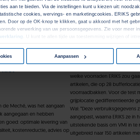
soorten en maten afdichtingen bi
ies aan te bieden. Via de instellingen kunt u kiezen uit: noodza
tatistische cookies, wervings- en marketingcookies. ERIKS gebru
voorraden van aan om tekort te 
. Door op de OK-knop te klikken, gaat u akkoord met het gebrui
proces van bestellingen, control
horende verwerking van uw persoonsgegevens. Zie voor meer in
inboeken en opslag. Van der Wa
verklaring
. U kunt te allen tijde uw toestemming wijzigen of int
én toegevoegde waarde van het
overtuigen van de noodzaak van 
ookies
Aanpassen
A
Pilot succesvol
 niet
En dus kreeg ERIKS letterlijk to
welke voorraden ERIKS zou gaan 
artikelen, die op 28 bufferloca
voorraadbakken. Voor de test me
grijplocatie gedifferentieerde
an de Meché, was het aangaan
Wal: “Deze verbruiksgegevens z
prek aangegaan en hebben
aangepast, waarna ERIKS ze in 
en goed: optimale levering van
uitstekende basis om VMI in te r
liteit, kostenreductie, advies op
uitgebreid naar 150 artikelen me