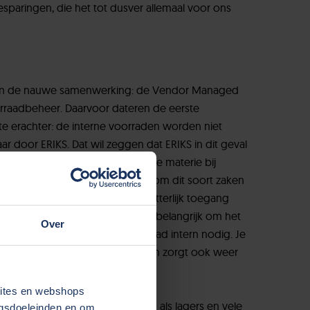
sparingen, die het tot dusver allemaal voor ons
 van de nauwe samenwerking: de Vendor Managed
orraadbeheer. Daarvoor dateren de eerste
te erachter: de interne voorraden worden niet
r door ERIKS. Dat wil zeggen dat ERIKS in dit geval
en bijvult waar nodig. Gevoelige materie bij
hebt als bedrijf toch de neiging om dit soort zaken
 spannend, omdat je een ander letterlijk toegang
 je systemen. Maar we vonden het belangrijk om het
Over
esteedt, heb je veel minder voorraad intern nodig. Je
j de andere partij. Dat ontzorgt en zorgt ook weer
sites en webshops
werk? Ridder bestelde producten als lagers en vele
ngsdoeleinden en om