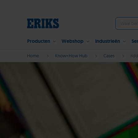
Producten
Webshop
Industrieën
Se
Home
Know+How Hub
Cases
rid