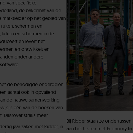
ing van specifieke
ederland, de bakermat van de
é marktleider op het gebied van
ruiten, schermen en
 luiken en schermen in de
duceert en levert het
hermen en ontwikkelt en
 landen onder andere
tsoftware.
en met de benodigde onderdelen
en aantal ook in opvallend
n van de nauwe samenwerking
ewijs is één van de hoeken van
t. Daarover straks meer.
Bij Ridder staan ze ondertussen 
ertig jaar zaken met Ridder, in
aan het testen met Economy lagers