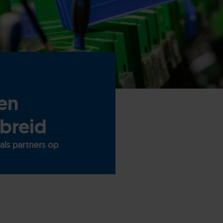
en
ebreid
als partners op