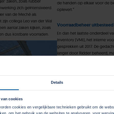
er’ zaken, zoals rubber
de handen op elkaar voor de be
nwerking zich geïntensiveerd.
oplevert.”
ier van de Meché als
 zijn collega Leo van der Wal
Voorraadbeheer uitbesteed
en aantal zaken kijken, zoals
En dan het laatste onderdeel
 en dus kostbare voorraden.
Inventory (VMI), het interne vo
gesprekken uit 2017. De gedach
langer door Ridder beheerd, maa
de voorraden in de gaten houdt 
Ridder, zegt Van de Meché. “Je 
zelf te willen beheersen. Het is
geeft tot je fabriekshal en tot
Details
uit te proberen. Als je het uitb
legt de verantwoordelijkheid bi
voor veel besparingen.”
 van cookies
rden cookies en vergelijkbare technieken gebruikt om de web
Want hoe ging dat eerst in z’n 
aken, om het gebruik van de websites te analyseren, voor wervi