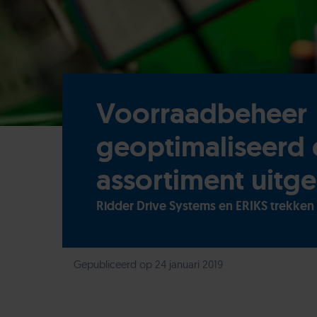
Voorraadbeheer
geoptimaliseerd 
assortiment uitg
Ridder Drive Systems en ERIKS trekken 
Gepubliceerd op 24 januari 2019