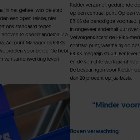
Ridder verzamelt gedurende de 
al in het geheel was de aard
op een centraal punt. Op een va
en een open relatie, niet
ERIKS de benodigde voorraad, 
rt ons standaard tegen
in ongeveer anderhalf uur over d
er hoeven te onderhandelen. Zo
Vervolgens scant de ERIKS-med
ma, Account Manager bij ERIKS
centrale punt, waarna hij de be
voordelen voor beide. “Je hebt
ERIKS-magazijn stuurt. Per leve
orm van samenwerking levert
en de verrichte werkzaamheden 
De besparingen voor Ridder lo
dan 20 procent op jaarbasis.
“Minder voorr
Boven verwachting