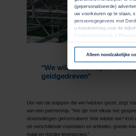
(gepersonaliseerde) advertent
uw voorkeuren op te slaan, s
persoonsgegevens met Derden
u toestemming voor de bijbe
Cookieverklaring
&
Privacy
onze website.
Alleen noodzakelijke c
“We wilden een open relatie,
geldgedreven”
Eén van de stappen die we hebben gezet, zegt V
van een partnership. “We zijn met elkaar het ges
doelstellingen geformuleerd. Wat wilden we? Kort 
de verschillende materialen en artikelen, goede kwa
maat en minder leveranciers.”