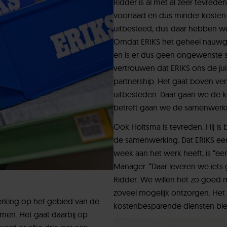
Ridder is al met al zeer tevre
voorraad en dus minder kosten
uitbesteed, dus daar hebben w
Omdat ERIKS het geheel nauwge
en is er dus geen ongewenste sti
vertrouwen dat ERIKS ons de juis
partnership. Het gaat boven verw
uitbesteden. Daar gaan we de k
betreft gaan we de samenwerki
Ook Hoitsma is tevreden. Hij is 
de samenwerking. Dat ERIKS ee
week aan het werk heeft, is “e
Manager. “Daar leveren we iets ge
Ridder. We willen het zo goed 
zoveel mogelijk ontzorgen. Het 
erking op het gebied van de
kostenbesparende diensten bied
emen. Het gaat daarbij op