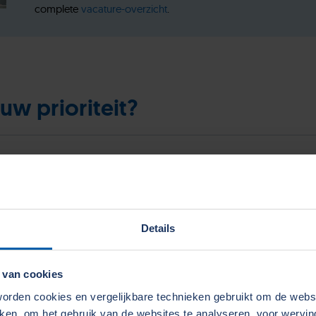
complete
vacature-overzicht
.
uw prioriteit?
Details
 van cookies
ënter produceren
Kennis en capaciteit vergr
rden cookies en vergelijkbare technieken gebruikt om de web
n doeltreffender en efficiënter
In de loop der jaren hebben w
aken, om het gebruik van de websites te analyseren, voor wervi