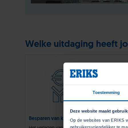
Welke uitdaging heeft jo
Toestemming
Deze website maakt gebruik
Besparen van kosten
Effici
Op de websites van ERIKS wo
Het verlagen van de kosten is voor
Bedrijve
gebruikersvriendelijker te m