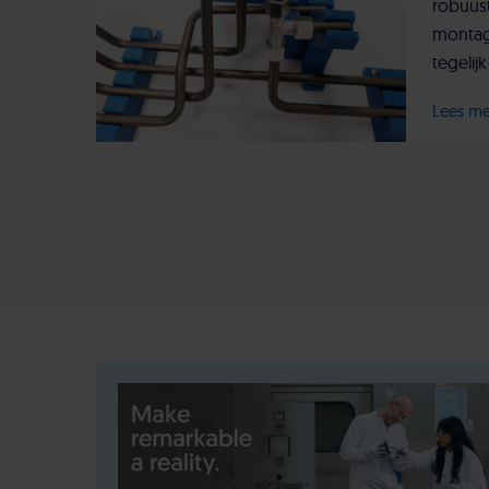
robuus
montag
tegelijk
Lees m