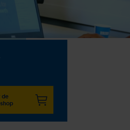
S
 de
shop