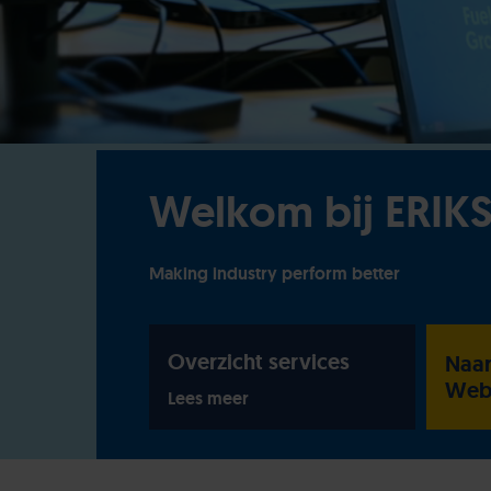
Welkom bij ERIK
Making industry perform better
Overzicht services
Naar
Web
Lees meer