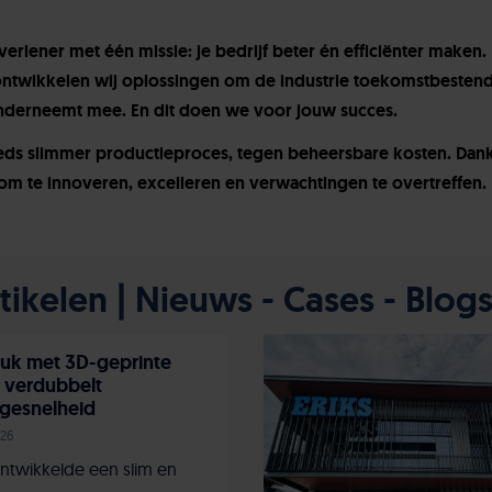
tverlener met één missie: je bedrijf beter én efficiënter maken.
ntwikkelen wij oplossingen om de industrie toekomstbestend
nderneemt mee. En dit doen we voor jouw succes.
eeds slimmer productieproces, tegen beheersbare kosten. Dank
om te innoveren, excelleren en verwachtingen te overtreffen.
ikelen | Nieuws - Cases - Blog
uk met 3D-geprinte
 verdubbelt
gesnelheid
026
ntwikkelde een slim en