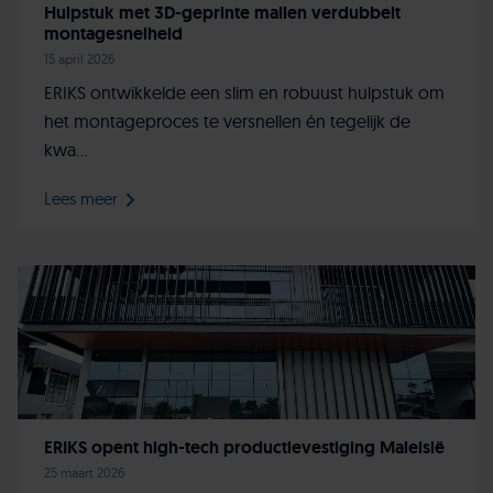
Hulpstuk met 3D-geprinte mallen verdubbelt
montagesnelheid
15 april 2026
ERIKS ontwikkelde een slim en robuust hulpstuk om
het montageproces te versnellen én tegelijk de
kwa...
Lees meer
ERIKS opent high-tech productievestiging Maleisië
25 maart 2026