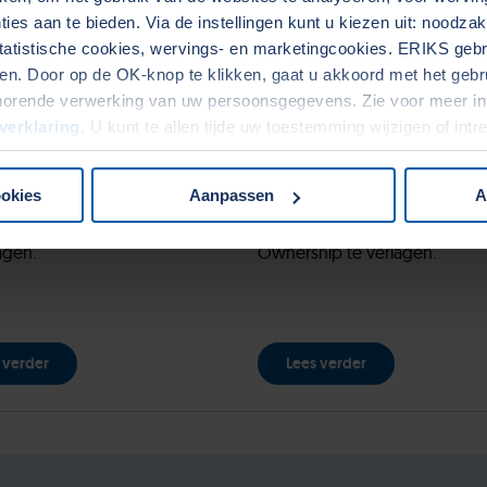
ies aan te bieden. Via de instellingen kunt u kiezen uit: noodza
het realiseren van
diepgaande kennis opgedaan i
tatistische cookies, wervings- en marketingcookies. ERIKS gebru
besparingen en
takken van de industrie. Wij 
. Door op de OK-knop te klikken, gaat u akkoord met het gebrui
ieprocessen optimaliseren –
vrijwel alles op het gebied va
horende verwerking van uw persoonsgegevens. Zie voor meer in
an we voor. Samen met onze
producten en hun toepassing
verklaring
. U kunt te allen tijde uw toestemming wijzigen of int
 maken wij bedrijven
Bovendien voeren we ook ei
oller door onze kennis en
merken. Met ons brede
heden. Het is ons doel om
productassortiment helpen wi
ookies
Aanpassen
A
 en onze klanten voortdurend
klanten om hun Total Cost of
dagen.
Ownership te verlagen.
 verder
Lees verder