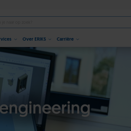
rvices
Over ERIKS
Carrière