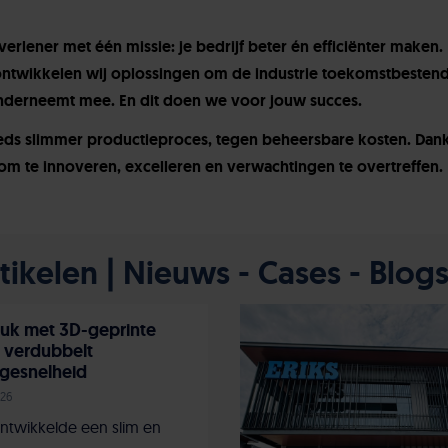
tverlener met één missie: je bedrijf beter én efficiënter maken.
ntwikkelen wij oplossingen om de industrie toekomstbestend
nderneemt mee. En dit doen we voor jouw succes.
eeds slimmer productieproces, tegen beheersbare kosten. Dank
om te innoveren, excelleren en verwachtingen te overtreffen.
ikelen | Nieuws - Cases - Blog
uk met 3D-geprinte
 verdubbelt
gesnelheid
026
ntwikkelde een slim en