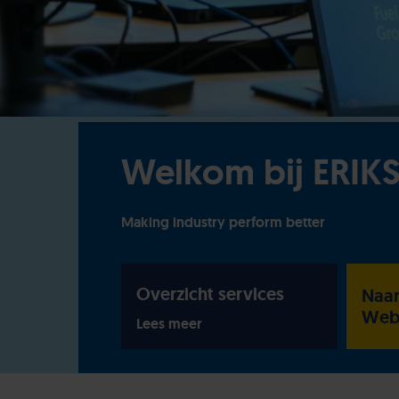
Welkom bij ERIK
Making industry perform better
Overzicht services
Naar
Web
Lees meer