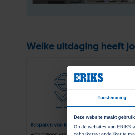
Welke uitdaging heeft jo
Toestemming
Deze website maakt gebruik
Besparen van kosten
Effici
Op de websites van ERIKS wo
Het verlagen van de kosten is voor
Bedrijve
gebruikersvriendelijker te m