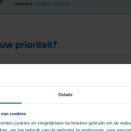
complete
vacature-overzicht
.
uw prioriteit?
Details
 van cookies
ënter produceren
Kennis en capaciteit vergr
rden cookies en vergelijkbare technieken gebruikt om de web
n doeltreffender en efficiënter
In de loop der jaren hebben w
aken, om het gebruik van de websites te analyseren, voor wervi