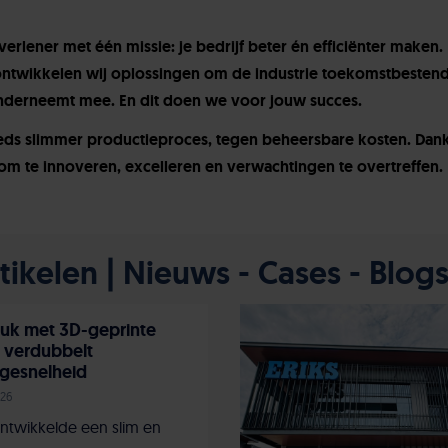
tverlener met één missie: je bedrijf beter én efficiënter maken.
ntwikkelen wij oplossingen om de industrie toekomstbestend
nderneemt mee. En dit doen we voor jouw succes.
eeds slimmer productieproces, tegen beheersbare kosten. Dank
om te innoveren, excelleren en verwachtingen te overtreffen.
ikelen | Nieuws - Cases - Blog
uk met 3D-geprinte
 verdubbelt
gesnelheid
026
ntwikkelde een slim en