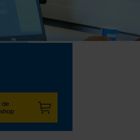
S
 de
shop