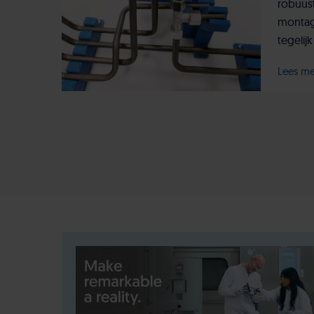
robuus
montag
tegelijk
Lees m