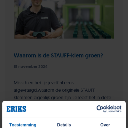
Waarom is de STAUFF-klem groen?
15 november 2024
Misschien heb je jezelf al eens
afgevraagd:waarom de originele STAUFF
klemmen eigenlijk groen zijn. Je leest het in deze
blog.
Lees verder...
Toestemming
Details
Over