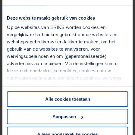
Voedsel en dranken
Afdichting en polymeren
Deze website maakt gebruik van cookies
Materiaaltechnologie
Kostenbesparingen
Op de websites van ERIKS worden cookies en
vergelijkbare technieken gebruikt om de websites en
webshops gebruikersvriendelijker te maken, om het
gebruik van de websites te analyseren, voor
wervingsdoeleinden en om (gepersonaliseerde)
advertenties aan te bieden. Via de instellingen kunt u
kiezen uit: noodzakelijke cookies, cookies om uw
voorkeuren op te slaan, statistische cookies, wervings-
en marketingcookies. ERIKS gebruikt en deelt
persoonsgegevens met Derden. Door op de OK-knop te
Alle cookies toestaan
klikken, gaat u akkoord met het gebruik van alle cookies
en geeft u toestemming voor de bijbehorende verwerking
van uw persoonsgegevens. Zie voor meer informatie
Aanpassen
onze
Cookieverklaring
&
Privacyverklaring
. U kunt te
allen tijde uw toestemming wijzigen of intrekken in het
Uitdagende toepassingen vragen om
Alleen noodzakelijke cookies