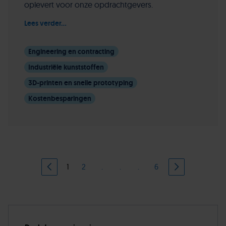
oplevert voor onze opdrachtgevers.
Lees verder...
Engineering en contracting
Industriële kunststoffen
3D-printen en snelle prototyping
Kostenbesparingen
1
2
.
.
.
6