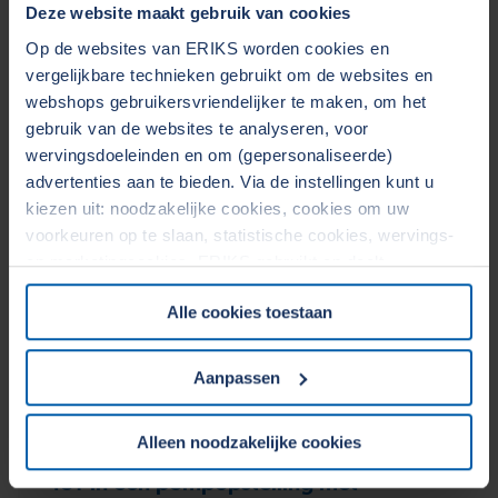
Basisindustrie
Deze website maakt gebruik van cookies
Gereedschap, onderhoud en veiligheid
Op de websites van ERIKS worden cookies en
Asset Management
Preventief onderhoud
vergelijkbare technieken gebruikt om de websites en
webshops gebruikersvriendelijker te maken, om het
gebruik van de websites te analyseren, voor
wervingsdoeleinden en om (gepersonaliseerde)
advertenties aan te bieden. Via de instellingen kunt u
kiezen uit: noodzakelijke cookies, cookies om uw
voorkeuren op te slaan, statistische cookies, wervings-
en marketingcookies. ERIKS gebruikt en deelt
persoonsgegevens met Derden. Door op de OK-knop te
Alle cookies toestaan
klikken, gaat u akkoord met het gebruik van alle cookies
en geeft u toestemming voor de bijbehorende verwerking
van uw persoonsgegevens. Zie voor meer informatie
Aanpassen
onze
Cookieverklaring
&
Privacyverklaring
. U kunt te
allen tijde uw toestemming wijzigen of intrekken in het
Alleen noodzakelijke cookies
Cookiebeleid op onze website.
IoT in een pompopstelling met