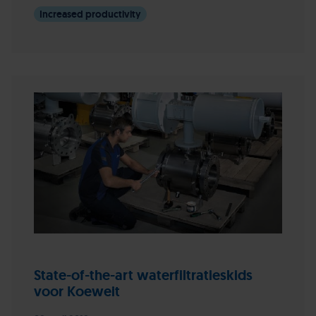
Increased productivity
State-of-the-art waterfiltratieskids
voor Koeweit